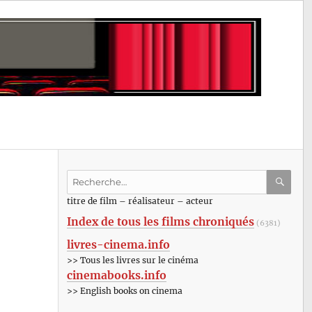
Recherche
pour
RECHE
OK
titre de film – réalisateur – acteur
:
Index de tous les films chroniqués
(6381)
livres-cinema.info
>> Tous les livres sur le cinéma
cinemabooks.info
>> English books on cinema