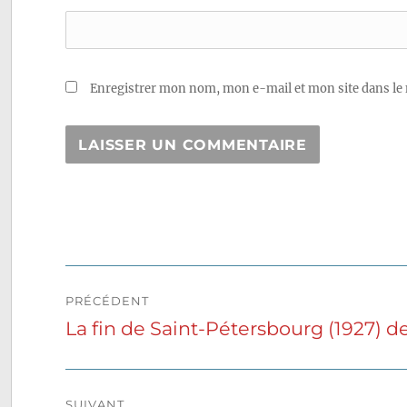
Enregistrer mon nom, mon e-mail et mon site dans le
Navigation
PRÉCÉDENT
de
La fin de Saint-Pétersbourg (1927) 
Publication
précédente :
l’article
SUIVANT