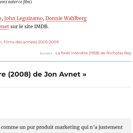
uvez noter ce film
)
o
,
John Leguizamo
,
Donnie Wahlberg
vnet
sur le site IMDB.
n
,
Films des années 2005-2009
Publication
La forêt interdite (1958) de Nicholas Ray
Suivant
suivante :
rdre (2008) de Jon Avnet »
nté comme un pur produit marketing qui n’a justement