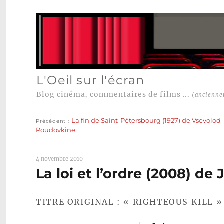
L'Oeil sur l'écran
Blog cinéma, commentaires de films ...
(ancienne
Publication
Navigation
précédente :
La fin de Saint-Pétersbourg (1927) de Vsevolod
Précédent
de
Poudovkine
l’article
4 novembre 2010
La loi et l’ordre (2008) de
TITRE ORIGINAL : « RIGHTEOUS KILL »