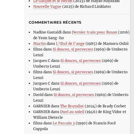
Le Garçon et le Héron
(2023) de Hayao Miyazaki
Nouvelle Vague
(2025) de Richard Linklater
COMMENTAIRES RÉCENTS
Nadine Gastaldi
dans
Dernier train pour Busan
(2016)
de Yeon Sang-ho
Martin
dans
L’Œuf de l’ange
(1985) de Mamoru Oshii
films
dans
Si douces, si perverses
(1969) de Umberto
Lenzi
Jacques C
dans
Si douces, si perverses
(1969) de
Umberto Lenzi
films
dans
Si douces, si perverses
(1969) de Umberto
Lenzi
Jacques C
dans
Si douces, si perverses
(1969) de
Umberto Lenzi
David
dans
Si douces, si perverses
(1969) de Umberto
Lenzi
GARNIER
dans
The Brutalist
(2024) de Brady Corbet
GARNIER
dans
Duel au soleil
(1946) de King Vidor et
William Dieterle
films
dans
Le Parrain 3
(1990) de Francis Ford
Coppola