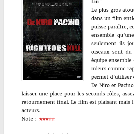
Lui
:
Le plus gros ato
dans un film enti
puisse paraître, 
ensemble qu’un
seulement ils jo
oiseaux sont du 
équipe ensemble et
mieux comme rapp
permet d’utiliser
De Niro et Pacino
laisser une place pour les seconds rôles, ass
retournement final. Le film est plaisant mais 
acteurs.
Note :