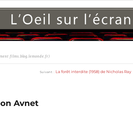
ment films.blog.lemonde.fr)
Publication
suivante :
La forêt interdite (1958) de Nicholas Ray
Suivant
 Jon Avnet