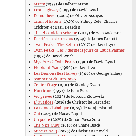
Marty
(1955) de Delbert Mann
Lost Highway
(1997) de David Lynch
Demonlover
(2002) de Olivier Assayas
Train of Events
(1949) de Sidney Cole, Charles
Crichton et Basil Dearden
The Phoenician Scheme
(2025) de Wes Anderson
Derrière les barreaux
(1929) de James Parrott
Twin Peaks : The Return
(2017) de David Lynch
Twin Peaks : Les 7 derniers jours de Laura Palmer
(1992) de David Lynch
Mystères à Twin Peaks
(1990) de David Lynch
Elephant Man
(1980) de David Lynch
Les Demoiselles Harvey
(1946) de George Sidney
Sommaire de juin 2026
Center Stage
(1991) de Stanley Kwan
Hurricane
(1937) de John Ford
Vie privée
(2025) de Rebecca Zlotowski
L’Outsider
(2016) de Christophe Barratier
La Lame diabolique
(1965) de Kenji Misumi
Oui
(2025) de Nadav Lapid
Un poète
(2025) de Simón Mesa Soto
The Nice Guys
(2016) de Shane Black
Miroirs No. 3
(2025) de Christian Petzold