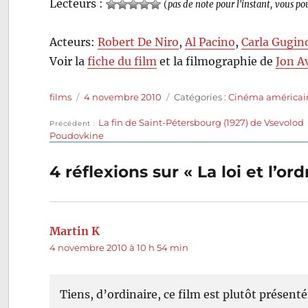
Lecteurs :
(
pas de note pour l'instant, vous po
Acteurs:
Robert De Niro
,
Al Pacino
,
Carla Gugin
Voir la
fiche du film
et la filmographie de
Jon A
Auteur
Publié
Catégories
films
4 novembre 2010
Catégories :
Cinéma américai
le
Publication
La fin de Saint-Pétersbourg (1927) de Vsevolod
Navigation
Précédent
précédente :
Poudovkine
de
4 réflexions sur « La loi et l’o
l’article
Martin K
dit :
4 novembre 2010 à 10 h 54 min
Tiens, d’ordinaire, ce film est plutôt prése