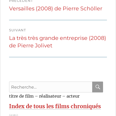
PRÉCÉDENT
de
Versailles (2008) de Pierre Schöller
Publication
précédente :
l’article
SUIVANT
La très très grande entreprise (2008)
Publication
de Pierre Jolivet
suivante :
Recherche
pour
RECHER
OK
titre de film – réalisateur – acteur
:
Index de tous les films chroniqués
(6381)