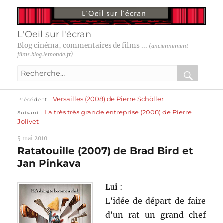
L'Oeil sur l'écran
Blog cinéma, commentaires de films ...
(anciennement
films.blog.lemonde.fr)
Recherche
pour
RECHER
OK
Publication
Navigation
Versailles (2008) de Pierre Schöller
:
Précédent
précédente :
Publication
La très très grande entreprise (2008) de Pierre
Suivant
suivante :
de
Jolivet
l’article
5 mai 2010
Ratatouille (2007) de Brad Bird et
Jan Pinkava
Lui
:
L’idée de départ de faire
d’un rat un grand chef