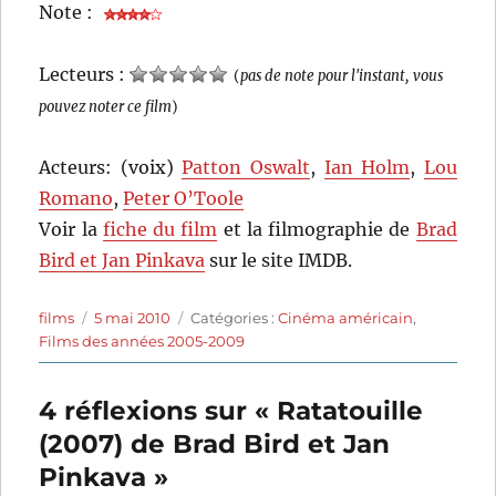
Note :
Lecteurs :
(
pas de note pour l'instant, vous
pouvez noter ce film
)
Acteurs: (voix)
Patton Oswalt
,
Ian Holm
,
Lou
Romano
,
Peter O’Toole
Voir la
fiche du film
et la filmographie de
Brad
Bird et Jan Pinkava
sur le site IMDB.
Auteur
Publié
Catégories
films
5 mai 2010
Catégories :
Cinéma américain
,
le
Films des années 2005-2009
4 réflexions sur « Ratatouille
(2007) de Brad Bird et Jan
Pinkava »