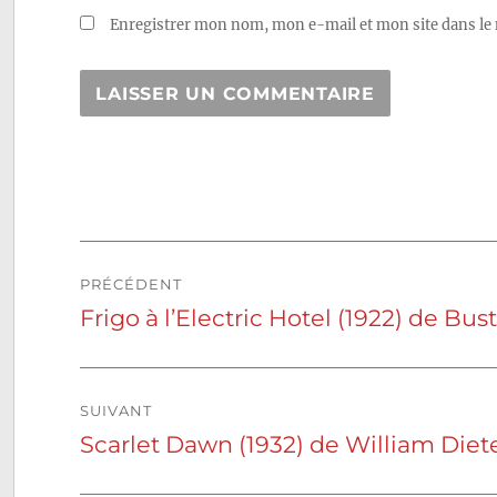
Enregistrer mon nom, mon e-mail et mon site dans le
Navigation
PRÉCÉDENT
de
Frigo à l’Electric Hotel (1922) de Bu
Publication
précédente :
l’article
SUIVANT
Scarlet Dawn (1932) de William Diet
Publication
suivante :