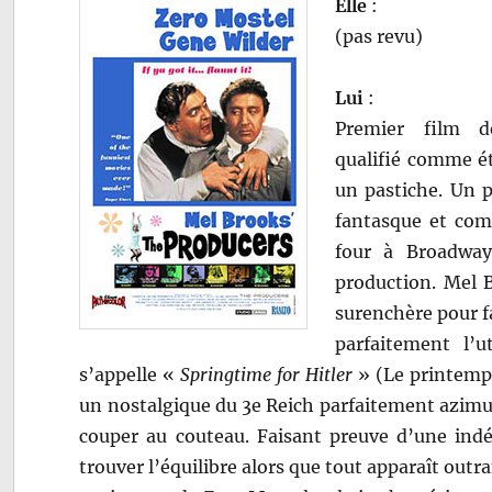
Elle
:
(pas revu)
Lui
:
Premier film 
qualifié comme éta
un pastiche. Un p
fantasque et com
four à Broadway
production. Mel 
surenchère pour fa
parfaitement l’
s’appelle «
Springtime for Hitler
» (Le printemps
un nostalgique du 3e Reich parfaitement azimu
couper au couteau. Faisant preuve d’une ind
trouver l’équilibre alors que tout apparaît outr