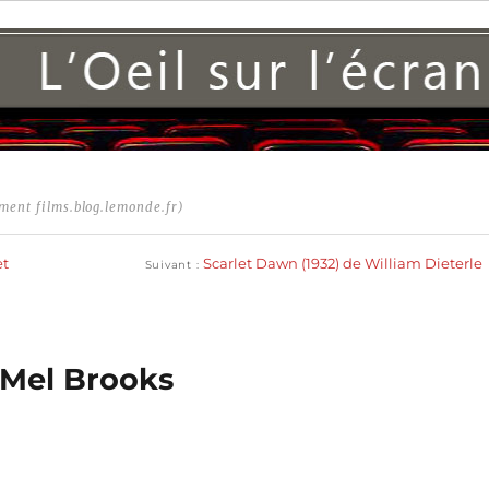
ment films.blog.lemonde.fr)
Publication
suivante :
et
Scarlet Dawn (1932) de William Dieterle
Suivant
 Mel Brooks