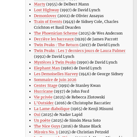
Marty
(1955) de Delbert Mann
Lost Highway
(1997) de David Lynch
Demonlover
(2002) de Olivier Assayas
Train of Events
(1949) de Sidney Cole, Charles
Crichton et Basil Dearden
The Phoenician Scheme
(2025) de Wes Anderson
Derrière les barreaux
(1929) de James Parrott
Twin Peaks : The Return
(2017) de David Lynch
Twin Peaks : Les 7 derniers jours de Laura Palmer
(1992) de David Lynch
Mystères à Twin Peaks
(1990) de David Lynch
Elephant Man
(1980) de David Lynch
Les Demoiselles Harvey
(1946) de George Sidney
Sommaire de juin 2026
Center Stage
(1991) de Stanley Kwan
Hurricane
(1937) de John Ford
Vie privée
(2025) de Rebecca Zlotowski
L’Outsider
(2016) de Christophe Barratier
La Lame diabolique
(1965) de Kenji Misumi
Oui
(2025) de Nadav Lapid
Un poète
(2025) de Simón Mesa Soto
The Nice Guys
(2016) de Shane Black
Miroirs No. 3
(2025) de Christian Petzold