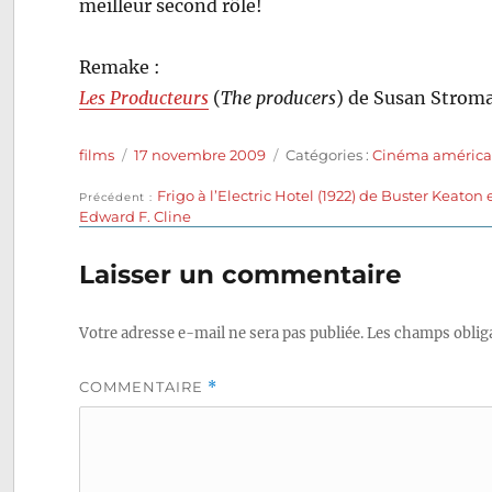
meilleur second rôle!
Remake :
Les Producteurs
(
The producers
) de Susan Strom
Auteur
Publié
Catégories
films
17 novembre 2009
Catégories :
Cinéma américa
le
Publication
Frigo à l’Electric Hotel (1922) de Buster Keaton 
Navigation
Précédent
précédente :
Edward F. Cline
de
Laisser un commentaire
l’article
Votre adresse e-mail ne sera pas publiée.
Les champs obliga
COMMENTAIRE
*