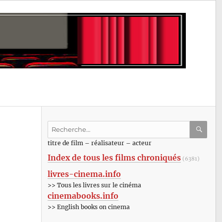
Recherche
pour
RECHE
OK
titre de film – réalisateur – acteur
:
Index de tous les films chroniqués
(6381)
livres-cinema.info
>> Tous les livres sur le cinéma
cinemabooks.info
>> English books on cinema