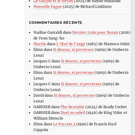
Le Garçon et le Héron
(2023) de Hayao Miyazaki
Nouvelle Vague
(2025) de Richard Linklater
COMMENTAIRES RÉCENTS
Nadine Gastaldi
dans
Dernier train pour Busan
(2016)
de Yeon Sang-ho
Martin
dans
L’Œuf de l’ange
(1985) de Mamoru Oshii
films
dans
Si douces, si perverses
(1969) de Umberto
Lenzi
Jacques C
dans
Si douces, si perverses
(1969) de
Umberto Lenzi
films
dans
Si douces, si perverses
(1969) de Umberto
Lenzi
Jacques C
dans
Si douces, si perverses
(1969) de
Umberto Lenzi
David
dans
Si douces, si perverses
(1969) de Umberto
Lenzi
GARNIER
dans
The Brutalist
(2024) de Brady Corbet
GARNIER
dans
Duel au soleil
(1946) de King Vidor et
William Dieterle
films
dans
Le Parrain 3
(1990) de Francis Ford
Coppola