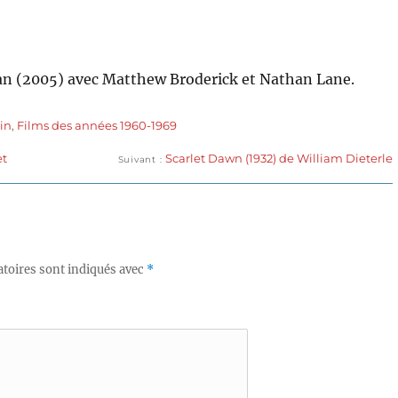
an (2005) avec Matthew Broderick et Nathan Lane.
in
,
Films des années 1960-1969
Publication
et
Scarlet Dawn (1932) de William Dieterle
Suivant
suivante :
toires sont indiqués avec
*