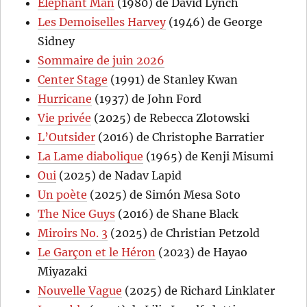
Elephant Man
(1980) de David Lynch
Les Demoiselles Harvey
(1946) de George
Sidney
Sommaire de juin 2026
Center Stage
(1991) de Stanley Kwan
Hurricane
(1937) de John Ford
Vie privée
(2025) de Rebecca Zlotowski
L’Outsider
(2016) de Christophe Barratier
La Lame diabolique
(1965) de Kenji Misumi
Oui
(2025) de Nadav Lapid
Un poète
(2025) de Simón Mesa Soto
The Nice Guys
(2016) de Shane Black
Miroirs No. 3
(2025) de Christian Petzold
Le Garçon et le Héron
(2023) de Hayao
Miyazaki
Nouvelle Vague
(2025) de Richard Linklater