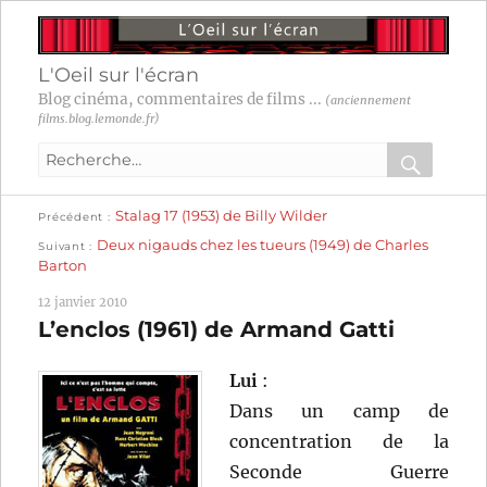
L'Oeil sur l'écran
Blog cinéma, commentaires de films ...
(anciennement
films.blog.lemonde.fr)
Recherche
pour
RECHER
OK
Publication
Navigation
Stalag 17 (1953) de Billy Wilder
:
Précédent
précédente :
Publication
Deux nigauds chez les tueurs (1949) de Charles
Suivant
suivante :
de
Barton
l’article
12 janvier 2010
L’enclos (1961) de Armand Gatti
Lui
:
Dans un camp de
concentration de la
Seconde Guerre