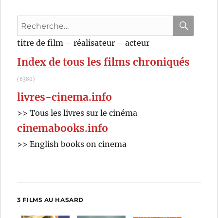
Recherche
pour
RECHER
OK
titre de film – réalisateur – acteur
:
Index de tous les films chroniqués
(6380)
livres-cinema.info
>> Tous les livres sur le cinéma
cinemabooks.info
>> English books on cinema
3 FILMS AU HASARD