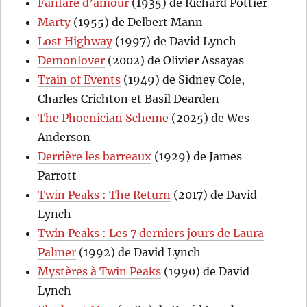
Fanfare d’amour
(1935) de Richard Pottier
Marty
(1955) de Delbert Mann
Lost Highway
(1997) de David Lynch
Demonlover
(2002) de Olivier Assayas
Train of Events
(1949) de Sidney Cole,
Charles Crichton et Basil Dearden
The Phoenician Scheme
(2025) de Wes
Anderson
Derrière les barreaux
(1929) de James
Parrott
Twin Peaks : The Return
(2017) de David
Lynch
Twin Peaks : Les 7 derniers jours de Laura
Palmer
(1992) de David Lynch
Mystères à Twin Peaks
(1990) de David
Lynch