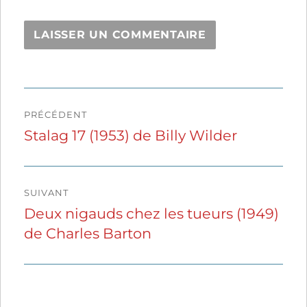
Navigation
PRÉCÉDENT
de
Stalag 17 (1953) de Billy Wilder
Publication
précédente :
l’article
SUIVANT
Deux nigauds chez les tueurs (1949)
Publication
de Charles Barton
suivante :