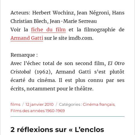
Acteurs: Herbert Wochinz, Jean Négroni, Hans
Christian Blech, Jean-Marie Serreau
Voir la
fiche du film
et la filmographie de
Armand Gatti
sur le site imdb.com.
Remarque :
Avec l’échec total de son second film,
El Otro
Cristobal
(1962), Armand Gatti s’est plutôt
écarté du cinéma. Il est plus connu par ses
écrits, notamment pour le théâtre.
Auteur
Publié
Catégories
films
12 janvier 2010
Catégories :
Cinéma français
,
le
Films des années 1960-1969
2 réflexions sur « L’enclos