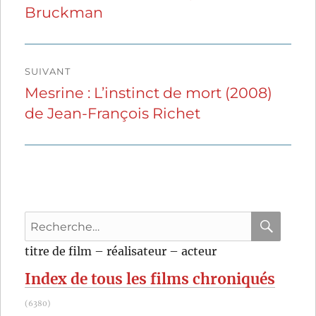
Bruckman
SUIVANT
Mesrine : L’instinct de mort (2008)
Publication
de Jean-François Richet
suivante :
Recherche
pour
RECHER
OK
titre de film – réalisateur – acteur
:
Index de tous les films chroniqués
(6380)