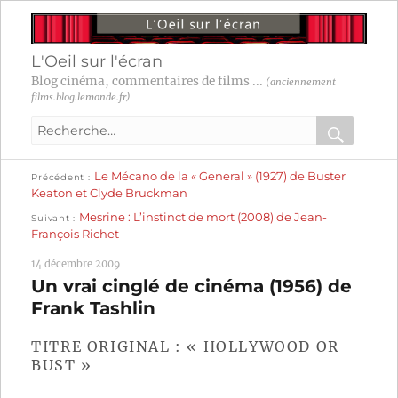
L'Oeil sur l'écran
Blog cinéma, commentaires de films ...
(anciennement
films.blog.lemonde.fr)
Recherche
pour
RECHER
OK
Publication
Navigation
Le Mécano de la « General » (1927) de Buster
:
Précédent
précédente :
Keaton et Clyde Bruckman
Publication
de
Mesrine : L’instinct de mort (2008) de Jean-
Suivant
suivante :
François Richet
l’article
14 décembre 2009
Un vrai cinglé de cinéma (1956) de
Frank Tashlin
TITRE ORIGINAL : « HOLLYWOOD OR
BUST »