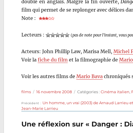
doublé en anglais. Malgré la fin ouverte,
Dange
film qui permet de se replonger avec délices d
Note :
Lecteurs :
(
pas de note pour l'instant, vous po
Acteurs: John Phillip Law, Marisa Mell,
Michel P
Voir la
fiche du film
et la filmographie de
Mario
Voir les autres films de
Mario Bava
chroniqués 
Auteur
Publié
Catégories
films
16 novembre 2008
Catégories :
Cinéma italien
,
le
Publication
Un homme, un vrai (2003) de Arnaud Larrieu e
Navigation
Précédent
précédente :
Jean-Marie Larrieu
de
Une réflexion sur « Danger : Di
l’article