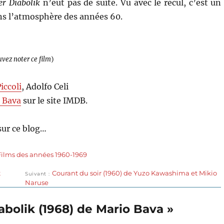
r Diabolik
n’eut pas de suite. Vu avec le recul, c’est un
ans l’atmosphère des années 60.
uvez noter ce film
)
iccoli
, Adolfo Celi
 Bava
sur le site IMDB.
sur ce blog…
Films des années 1960-1969
Publication
t
Courant du soir (1960) de Yuzo Kawashima et Mikio
Suivant
suivante :
Naruse
abolik (1968) de Mario Bava »