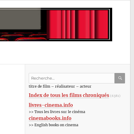
Recherche
pour
RECHE
OK
titre de film – réalisateur – acteur
:
Index de tous les films chroniqués
(6381)
livres-cinema.info
>> Tous les livres sur le cinéma
cinemabooks.info
>> English books on cinema