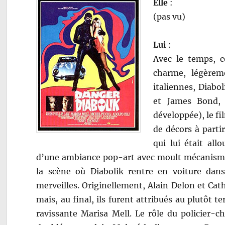
Elle
:
(pas vu)
Lui
:
Avec le temps, 
charme, légèrem
italiennes, Diab
et James Bond, 
développée), le fi
de décors à parti
qui lui était al
d’une ambiance pop-art avec moult mécanismes 
la scène où Diabolik rentre en voiture dans
merveilles. Originellement, Alain Delon et Cat
mais, au final, ils furent attribués au plutôt 
ravissante Marisa Mell. Le rôle du policier-c