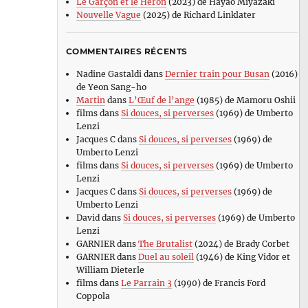
Le Garçon et le Héron
(2023) de Hayao Miyazaki
Nouvelle Vague
(2025) de Richard Linklater
COMMENTAIRES RÉCENTS
Nadine Gastaldi
dans
Dernier train pour Busan
(2016)
de Yeon Sang-ho
Martin
dans
L’Œuf de l’ange
(1985) de Mamoru Oshii
films
dans
Si douces, si perverses
(1969) de Umberto
Lenzi
Jacques C
dans
Si douces, si perverses
(1969) de
Umberto Lenzi
films
dans
Si douces, si perverses
(1969) de Umberto
Lenzi
Jacques C
dans
Si douces, si perverses
(1969) de
Umberto Lenzi
David
dans
Si douces, si perverses
(1969) de Umberto
Lenzi
GARNIER
dans
The Brutalist
(2024) de Brady Corbet
GARNIER
dans
Duel au soleil
(1946) de King Vidor et
William Dieterle
films
dans
Le Parrain 3
(1990) de Francis Ford
Coppola