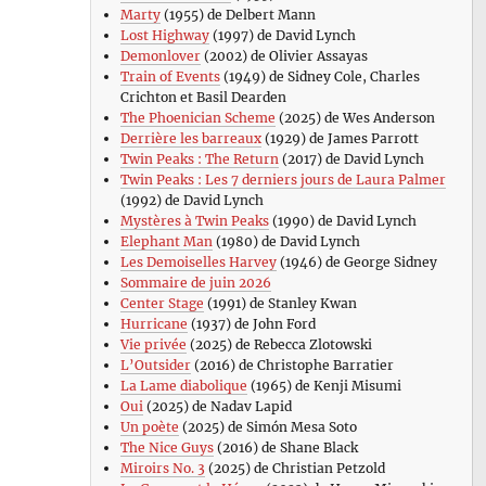
Marty
(1955) de Delbert Mann
Lost Highway
(1997) de David Lynch
Demonlover
(2002) de Olivier Assayas
Train of Events
(1949) de Sidney Cole, Charles
Crichton et Basil Dearden
The Phoenician Scheme
(2025) de Wes Anderson
Derrière les barreaux
(1929) de James Parrott
Twin Peaks : The Return
(2017) de David Lynch
Twin Peaks : Les 7 derniers jours de Laura Palmer
(1992) de David Lynch
Mystères à Twin Peaks
(1990) de David Lynch
Elephant Man
(1980) de David Lynch
Les Demoiselles Harvey
(1946) de George Sidney
Sommaire de juin 2026
Center Stage
(1991) de Stanley Kwan
Hurricane
(1937) de John Ford
Vie privée
(2025) de Rebecca Zlotowski
L’Outsider
(2016) de Christophe Barratier
La Lame diabolique
(1965) de Kenji Misumi
Oui
(2025) de Nadav Lapid
Un poète
(2025) de Simón Mesa Soto
The Nice Guys
(2016) de Shane Black
Miroirs No. 3
(2025) de Christian Petzold