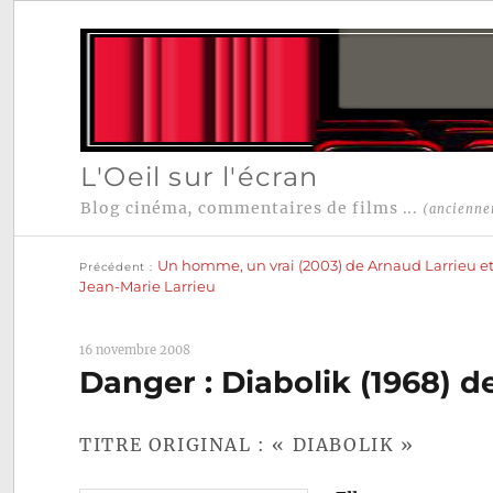
L'Oeil sur l'écran
Blog cinéma, commentaires de films ...
(ancienne
Publication
Navigation
précédente :
Un homme, un vrai (2003) de Arnaud Larrieu e
Précédent
de
Jean-Marie Larrieu
l’article
16 novembre 2008
Danger : Diabolik (1968) 
TITRE ORIGINAL : « DIABOLIK »