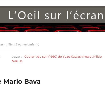
ment films.blog.lemonde.fr)
Publication
suivante :
t
Courant du soir (1960) de Yuzo Kawashima et Mikio
Suivant
Naruse
de Mario Bava