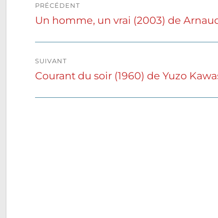
PRÉCÉDENT
de
Un homme, un vrai (2003) de Arnaud 
Publication
précédente :
l’article
SUIVANT
Courant du soir (1960) de Yuzo Kaw
Publication
suivante :