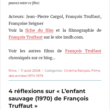
pouvez noter ce film
)
Acteurs: Jean-Pierre Cargol, François Truffaut,
Françoise Seigner
Voir la
fiche du film
et la filmographie de
François Truffaut
sur le site imdb.com.
Voir les autres films de
François Truffaut
chroniqués sur ce blog…
Auteur
Publié
Catégories
films
11 août 2008
Catégories :
Cinéma français
,
Films
le
des années 1970-1979
4 réflexions sur « L’enfant
sauvage (1970) de François
Truffaut »