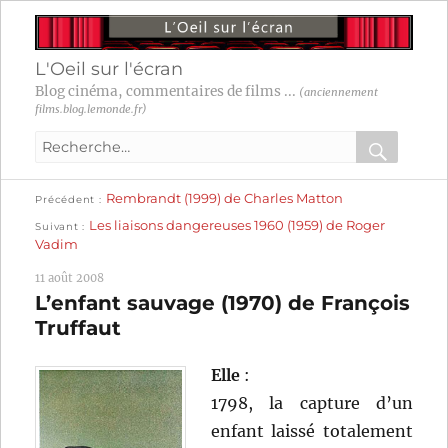
L'Oeil sur l'écran
Blog cinéma, commentaires de films ...
(anciennement
films.blog.lemonde.fr)
Recherche
pour
RECHER
OK
Publication
Navigation
Rembrandt (1999) de Charles Matton
:
Précédent
précédente :
Publication
Les liaisons dangereuses 1960 (1959) de Roger
Suivant
suivante :
de
Vadim
l’article
11 août 2008
L’enfant sauvage (1970) de François
Truffaut
Elle
:
1798, la capture d’un
enfant laissé totalement