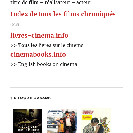
RECHER
OK
titre de film – réalisateur – acteur
:
Index de tous les films chroniqués
(6381)
livres-cinema.info
>> Tous les livres sur le cinéma
cinemabooks.info
>> English books on cinema
3 FILMS AU HASARD