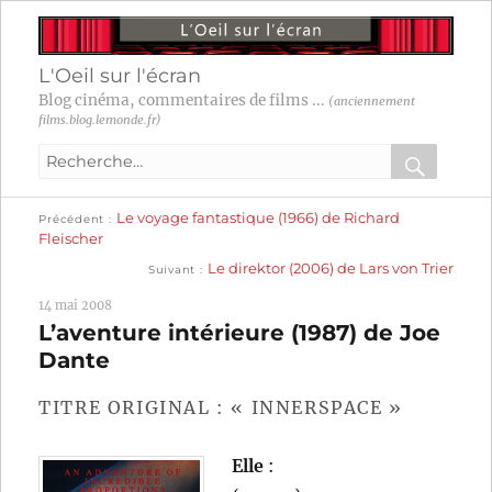
L'Oeil sur l'écran
Blog cinéma, commentaires de films ...
(anciennement
films.blog.lemonde.fr)
Recherche
pour
RECHER
OK
Publication
Navigation
Le voyage fantastique (1966) de Richard
:
Précédent
précédente :
Fleischer
Publication
de
Le direktor (2006) de Lars von Trier
Suivant
suivante :
l’article
14 mai 2008
L’aventure intérieure (1987) de Joe
Dante
TITRE ORIGINAL : « INNERSPACE »
Elle
: