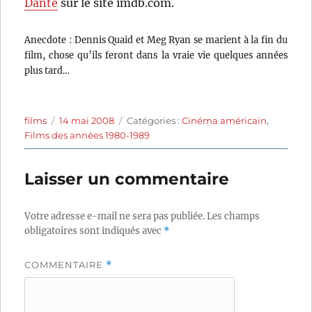
Dante
sur le site imdb.com.
Anecdote : Dennis Quaid et Meg Ryan se marient à la fin du
film, chose qu’ils feront dans la vraie vie quelques années
plus tard…
Auteur
Publié
Catégories
films
14 mai 2008
Catégories :
Cinéma américain
,
le
Films des années 1980-1989
Laisser un commentaire
Votre adresse e-mail ne sera pas publiée.
Les champs
obligatoires sont indiqués avec
*
COMMENTAIRE
*