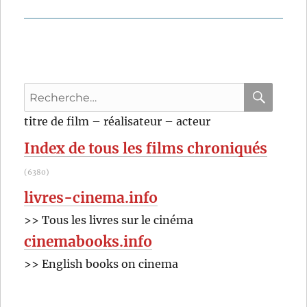
suivante :
Recherche
pour
RECHER
OK
titre de film – réalisateur – acteur
:
Index de tous les films chroniqués
(6380)
livres-cinema.info
>> Tous les livres sur le cinéma
cinemabooks.info
>> English books on cinema