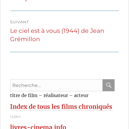
SUIVANT
Le ciel est à vous (1944) de Jean
Publication
Grémillon
suivante :
Recherche
pour
RECHER
OK
titre de film – réalisateur – acteur
:
Index de tous les films chroniqués
(6380)
livres-cinema.info