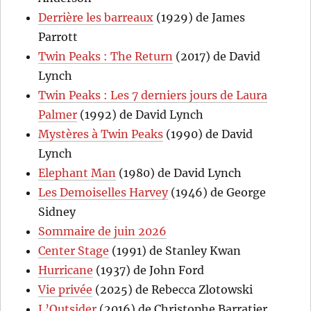
Derrière les barreaux
(1929) de James
Parrott
Twin Peaks : The Return
(2017) de David
Lynch
Twin Peaks : Les 7 derniers jours de Laura
Palmer
(1992) de David Lynch
Mystères à Twin Peaks
(1990) de David
Lynch
Elephant Man
(1980) de David Lynch
Les Demoiselles Harvey
(1946) de George
Sidney
Sommaire de juin 2026
Center Stage
(1991) de Stanley Kwan
Hurricane
(1937) de John Ford
Vie privée
(2025) de Rebecca Zlotowski
L’Outsider
(2016) de Christophe Barratier