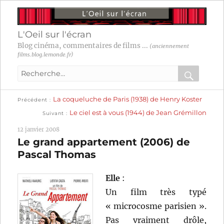
L'Oeil sur l'écran
Blog cinéma, commentaires de films ...
(anciennement
films.blog.lemonde.fr)
Recherche
pour
RECHER
OK
Publication
Navigation
La coqueluche de Paris (1938) de Henry Koster
:
Précédent
précédente :
Publication
Le ciel est à vous (1944) de Jean Grémillon
Suivant
suivante :
de
12 janvier 2008
l’article
Le grand appartement (2006) de
Pascal Thomas
Elle
:
Un film très typé
« microcosme parisien ».
Pas vraiment drôle,