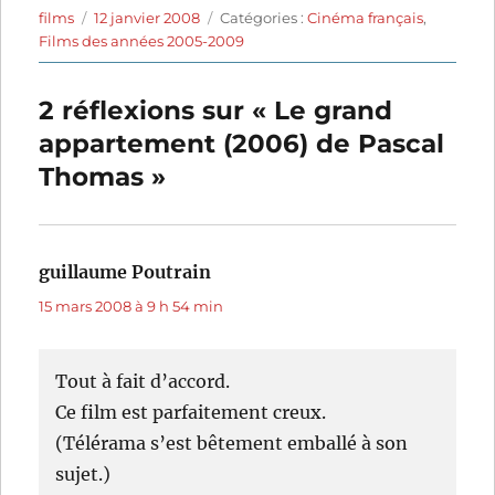
Auteur
Publié
Catégories
films
12 janvier 2008
Catégories :
Cinéma français
,
le
Films des années 2005-2009
2 réflexions sur « Le grand
appartement (2006) de Pascal
Thomas »
guillaume Poutrain
dit :
15 mars 2008 à 9 h 54 min
Tout à fait d’accord.
Ce film est parfaitement creux.
(Télérama s’est bêtement emballé à son
sujet.)