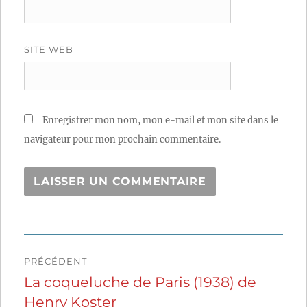
SITE WEB
Enregistrer mon nom, mon e-mail et mon site dans le
navigateur pour mon prochain commentaire.
Navigation
PRÉCÉDENT
de
La coqueluche de Paris (1938) de
Publication
Henry Koster
précédente :
l’article