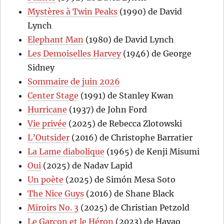
Mystères à Twin Peaks
(1990) de David
Lynch
Elephant Man
(1980) de David Lynch
Les Demoiselles Harvey
(1946) de George
Sidney
Sommaire de juin 2026
Center Stage
(1991) de Stanley Kwan
Hurricane
(1937) de John Ford
Vie privée
(2025) de Rebecca Zlotowski
L’Outsider
(2016) de Christophe Barratier
La Lame diabolique
(1965) de Kenji Misumi
Oui
(2025) de Nadav Lapid
Un poète
(2025) de Simón Mesa Soto
The Nice Guys
(2016) de Shane Black
Miroirs No. 3
(2025) de Christian Petzold
Le Garçon et le Héron
(2023) de Hayao