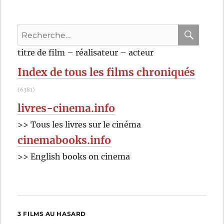
Recherche
pour
RECHER
OK
titre de film – réalisateur – acteur
:
Index de tous les films chroniqués
(6381)
livres-cinema.info
>> Tous les livres sur le cinéma
cinemabooks.info
>> English books on cinema
3 FILMS AU HASARD