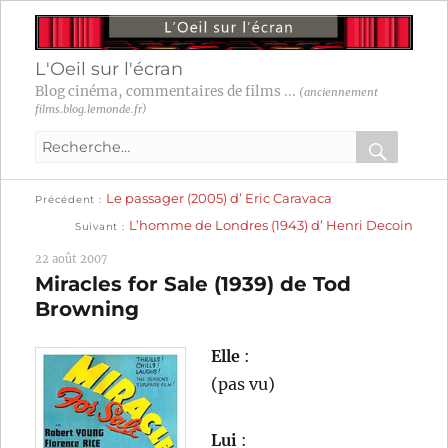
L'Oeil sur l'écran
Blog cinéma, commentaires de films ...
(anciennement
films.blog.lemonde.fr)
Recherche
pour
RECHER
OK
Publication
Navigation
Le passager (2005) d’ Eric Caravaca
:
Précédent
précédente :
Publication
L’homme de Londres (1943) d’ Henri Decoin
Suivant
suivante :
de
22 août 2007
l’article
Miracles for Sale (1939) de Tod
Browning
Elle
:
(pas vu)
Lui
: