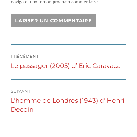
navigateur pour mon prochain commentaire.
Navigation
PRÉCÉDENT
de
Le passager (2005) d’ Eric Caravaca
Publication
précédente :
l’article
SUIVANT
L’homme de Londres (1943) d’ Henri
Publication
Decoin
suivante :