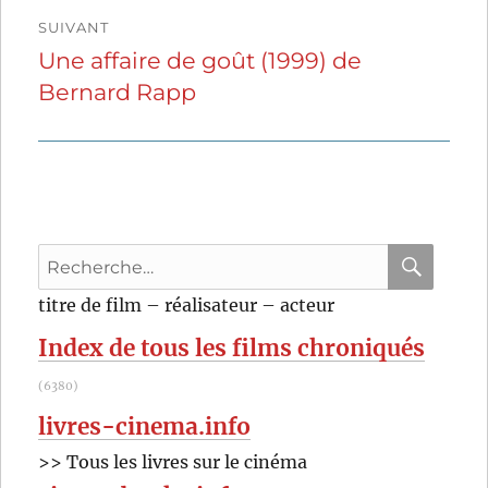
SUIVANT
Une affaire de goût (1999) de
Publication
Bernard Rapp
suivante :
Recherche
pour
RECHER
OK
titre de film – réalisateur – acteur
:
Index de tous les films chroniqués
(6380)
livres-cinema.info
>> Tous les livres sur le cinéma