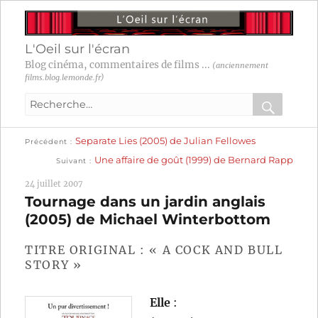
L'Oeil sur l'écran
Blog cinéma, commentaires de films ...
(anciennement
films.blog.lemonde.fr)
Recherche
pour
RECHER
OK
Publication
Navigation
Separate Lies (2005) de Julian Fellowes
:
Précédent
précédente :
Publication
Une affaire de goût (1999) de Bernard Rapp
Suivant
suivante :
de
24 juillet 2007
l’article
Tournage dans un jardin anglais
(2005) de Michael Winterbottom
TITRE ORIGINAL : « A COCK AND BULL
STORY »
Elle
: