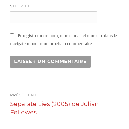
SITE WEB
Enregistrer mon nom, mon e-mail et mon site dans le
navigateur pour mon prochain commentaire.
Navigation
PRÉCÉDENT
de
Separate Lies (2005) de Julian
Publication
Fellowes
précédente :
l’article