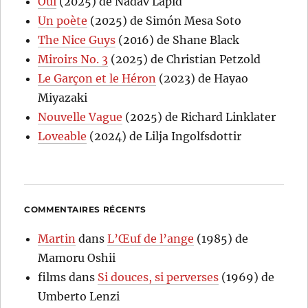
Oui
(2025) de Nadav Lapid
Un poète
(2025) de Simón Mesa Soto
The Nice Guys
(2016) de Shane Black
Miroirs No. 3
(2025) de Christian Petzold
Le Garçon et le Héron
(2023) de Hayao
Miyazaki
Nouvelle Vague
(2025) de Richard Linklater
Loveable
(2024) de Lilja Ingolfsdottir
COMMENTAIRES RÉCENTS
Martin
dans
L’Œuf de l’ange
(1985) de
Mamoru Oshii
films
dans
Si douces, si perverses
(1969) de
Umberto Lenzi