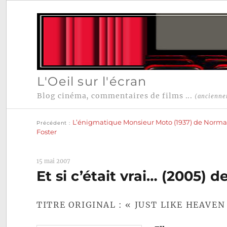
L'Oeil sur l'écran
Blog cinéma, commentaires de films ...
(ancienne
Publication
Navigation
précédente :
L’énigmatique Monsieur Moto (1937) de Norm
Précédent
de
Foster
l’article
15 mai 2007
Et si c’était vrai… (2005)
TITRE ORIGINAL : « JUST LIKE HEAVEN