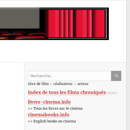
Recherche
pour
RECHE
OK
titre de film – réalisateur – acteur
:
Index de tous les films chroniqués
(6380)
livres-cinema.info
>> Tous les livres sur le cinéma
cinemabooks.info
>> English books on cinema