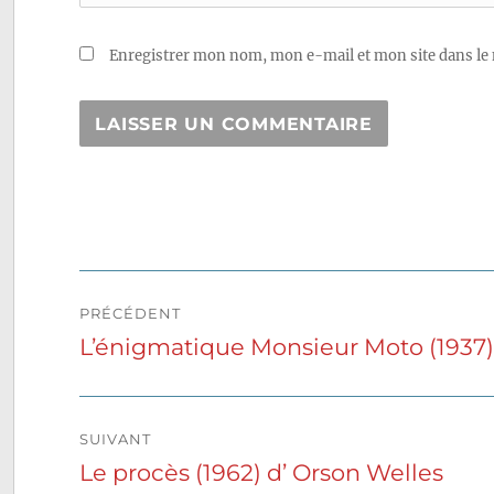
Enregistrer mon nom, mon e-mail et mon site dans le
Navigation
PRÉCÉDENT
de
L’énigmatique Monsieur Moto (1937
Publication
précédente :
l’article
SUIVANT
Le procès (1962) d’ Orson Welles
Publication