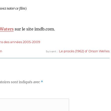
uvez noter ce film
)
Waters
sur le site imdb.com.
ms des années 2005-2009
Publication
an
Le procès (1962) d’ Orson Welles
Suivant
suivante :
toires sont indiqués avec
*