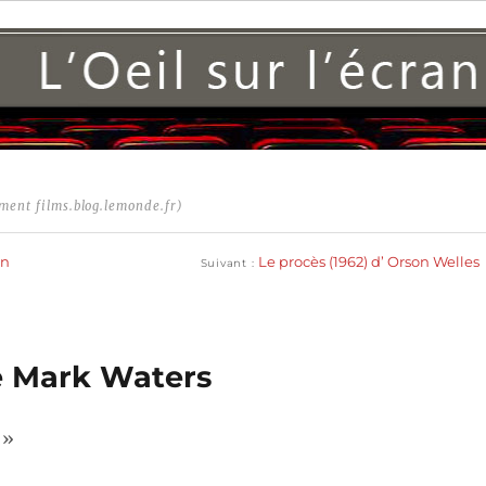
ment films.blog.lemonde.fr)
Publication
suivante :
an
Le procès (1962) d’ Orson Welles
Suivant
 de Mark Waters
 »