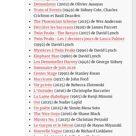
Demonlover
(2002) de Olivier Assayas
Train of Events
(1949) de Sidney Cole, Charles
Crichton et Basil Dearden
The Phoenician Scheme
(2025) de Wes Anderson
Derrière les barreaux
(1929) de James Parrott
Twin Peaks : The Return
(2017) de David Lynch
Twin Peaks : Les 7 derniers jours de Laura Palmer
(1992) de David Lynch
Mystères à Twin Peaks
(1990) de David Lynch
Elephant Man
(1980) de David Lynch
Les Demoiselles Harvey
(1946) de George Sidney
Sommaire de juin 2026
Center Stage
(1991) de Stanley Kwan
Hurricane
(1937) de John Ford
Vie privée
(2025) de Rebecca Zlotowski
L’Outsider
(2016) de Christophe Barratier
La Lame diabolique
(1965) de Kenji Misumi
Oui
(2025) de Nadav Lapid
Un poète
(2025) de Simón Mesa Soto
The Nice Guys
(2016) de Shane Black
Miroirs No. 3
(2025) de Christian Petzold
Le Garçon et le Héron
(2023) de Hayao Miyazaki
Nouvelle Vague
(2025) de Richard Linklater