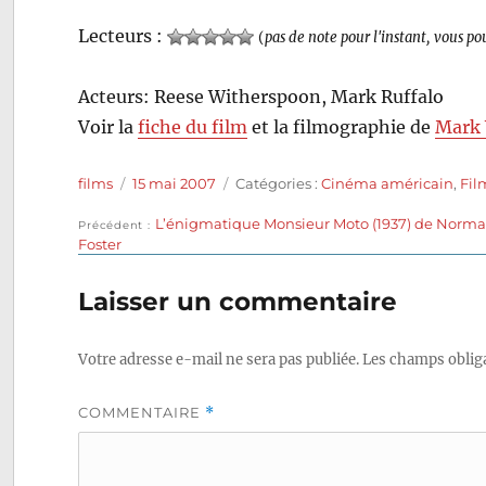
Lecteurs :
(
pas de note pour l'instant, vous po
Acteurs: Reese Witherspoon, Mark Ruffalo
Voir la
fiche du film
et la filmographie de
Mark 
Auteur
Publié
Catégories
films
15 mai 2007
Catégories :
Cinéma américain
,
Fil
le
Publication
L’énigmatique Monsieur Moto (1937) de Norm
Navigation
Précédent
précédente :
Foster
de
Laisser un commentaire
l’article
Votre adresse e-mail ne sera pas publiée.
Les champs obliga
COMMENTAIRE
*