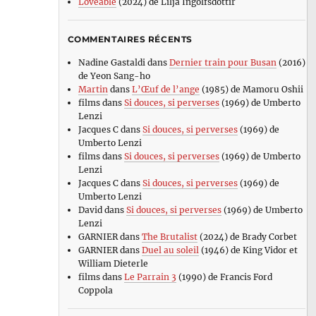
Loveable
(2024) de Lilja Ingolfsdottir
COMMENTAIRES RÉCENTS
Nadine Gastaldi
dans
Dernier train pour Busan
(2016)
de Yeon Sang-ho
Martin
dans
L’Œuf de l’ange
(1985) de Mamoru Oshii
films
dans
Si douces, si perverses
(1969) de Umberto
Lenzi
Jacques C
dans
Si douces, si perverses
(1969) de
Umberto Lenzi
films
dans
Si douces, si perverses
(1969) de Umberto
Lenzi
Jacques C
dans
Si douces, si perverses
(1969) de
Umberto Lenzi
David
dans
Si douces, si perverses
(1969) de Umberto
Lenzi
GARNIER
dans
The Brutalist
(2024) de Brady Corbet
GARNIER
dans
Duel au soleil
(1946) de King Vidor et
William Dieterle
films
dans
Le Parrain 3
(1990) de Francis Ford
Coppola