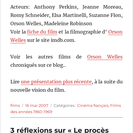
Acteurs: Anthony Perkins, Jeanne Moreau,
Romy Schneider, Elsa Martinelli, Suzanne Flon,
Orson Welles, Madeleine Robinson
Voir la
fiche du film
et la filmographie d’
Orson
Welles
sur le site imdb.com.
Voir les autres films de
Orson Welles
chroniqués sur ce blog..
Lire
une présentation plus récente
, à la suite du
nouvelle vision du film.
Auteur
Publié
Catégories
films
16 mai 2007
Catégories :
Cinéma français
,
Films
le
des années 1960-1969
3 réflexions sur « Le procès