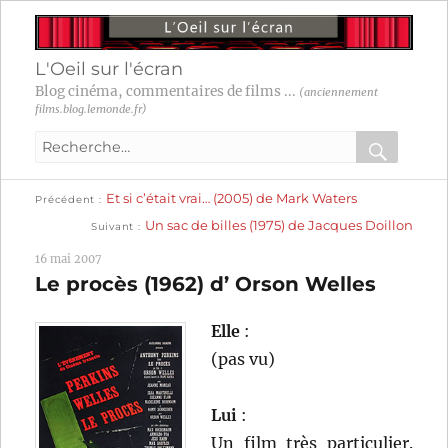
L'Oeil sur l'écran
Blog cinéma, commentaires de films ...
(anciennement
films.blog.lemonde.fr)
Recherche
pour
RECHER
OK
Publication
Navigation
Et si c’était vrai… (2005) de Mark Waters
:
Précédent
précédente :
Publication
Un sac de billes (1975) de Jacques Doillon
Suivant
suivante :
de
16 mai 2007
l’article
Le procès (1962) d’ Orson Welles
Elle
:
(pas vu)
Lui
:
Un film très particulier.