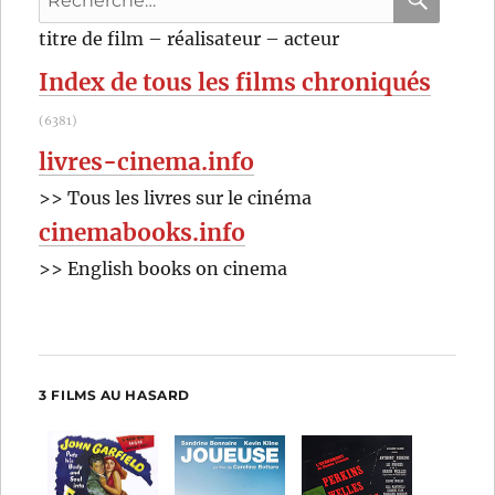
pour
RECHER
OK
titre de film – réalisateur – acteur
:
Index de tous les films chroniqués
(6381)
livres-cinema.info
>> Tous les livres sur le cinéma
cinemabooks.info
>> English books on cinema
3 FILMS AU HASARD