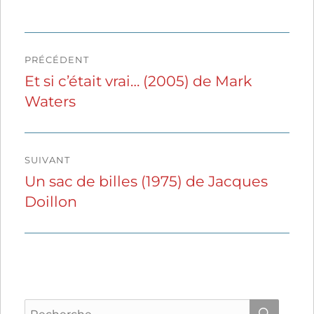
Navigation
PRÉCÉDENT
de
Et si c’était vrai… (2005) de Mark
Publication
Waters
précédente :
l’article
SUIVANT
Un sac de billes (1975) de Jacques
Publication
Doillon
suivante :
Recherche