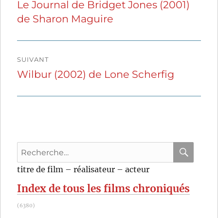
de
Le Journal de Bridget Jones (2001)
Publication
de Sharon Maguire
précédente :
l’article
SUIVANT
Wilbur (2002) de Lone Scherfig
Publication
suivante :
Recherche
pour
RECHER
OK
titre de film – réalisateur – acteur
:
Index de tous les films chroniqués
(6380)