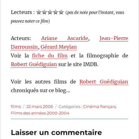
Lecteurs :
(
pas de note pour l'instant, vous
pouvez noter ce film
)
Acteurs:
Ariane Ascaride
,
Jean-Pierre
Darroussin
,
Gérard Meylan
Voir la
fiche du film
et la filmographie de
Robert Guédiguian
sur le site IMDB.
Voir les autres films de
Robert Guédiguian
chroniqués sur ce blog…
Auteur
Publié
Catégories
films
22 mars 2006
Catégories :
Cinéma français
,
le
Films des années 2000-2004
Laisser un commentaire