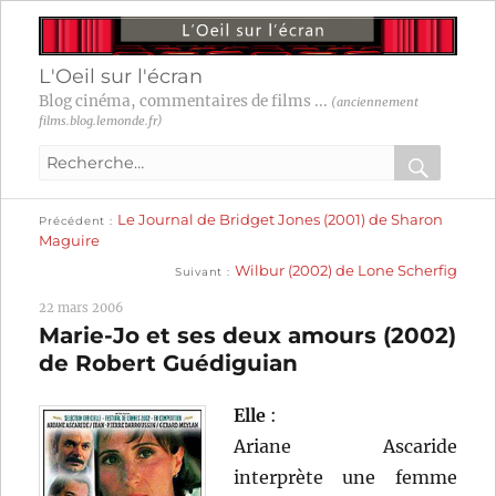
L'Oeil sur l'écran
Blog cinéma, commentaires de films ...
(anciennement
films.blog.lemonde.fr)
Recherche
pour
RECHER
OK
Publication
Navigation
Le Journal de Bridget Jones (2001) de Sharon
:
Précédent
précédente :
Maguire
Publication
de
Wilbur (2002) de Lone Scherfig
Suivant
suivante :
l’article
22 mars 2006
Marie-Jo et ses deux amours (2002)
de Robert Guédiguian
Elle
:
Ariane Ascaride
interprète une femme