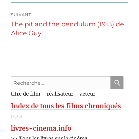
SUIVANT
The pit and the pendulum (1913) de
Publication
Alice Guy
suivante :
Recherche
pour
RECHER
OK
titre de film – réalisateur – acteur
:
Index de tous les films chroniqués
(6380)
livres-cinema.info
>> Tous les livres sur le cinéma