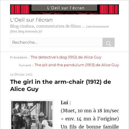
L'Oeil sur l'écran
Blog cinéma, commentaires de films ...
(anciennement
films.blog.lemonde.fr)
Recherche
pour
RECHER
OK
Publication
Navigation
The detective’s dog (1912) de Alice Guy
:
Précédent
précédente :
Publication
The pit and the pendulum (1913) de Alice Guy
Suivant
suivante :
de
19 février 2011
l’article
The girl in the arm-chair (1912) de
Alice Guy
Lui
:
(Muet, 10 mn à 18 im/sec
= env. 14 mn à l’origine)
Un fils de bonne famille