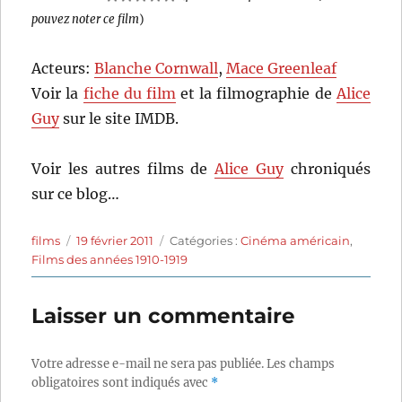
pouvez noter ce film
)
Acteurs:
Blanche Cornwall
,
Mace Greenleaf
Voir la
fiche du film
et la filmographie de
Alice
Guy
sur le site IMDB.
Voir les autres films de
Alice Guy
chroniqués
sur ce blog…
Auteur
Publié
Catégories
films
19 février 2011
Catégories :
Cinéma américain
,
le
Films des années 1910-1919
Laisser un commentaire
Votre adresse e-mail ne sera pas publiée.
Les champs
obligatoires sont indiqués avec
*