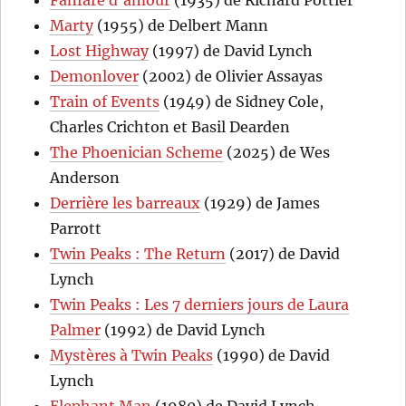
Marty
(1955) de Delbert Mann
Lost Highway
(1997) de David Lynch
Demonlover
(2002) de Olivier Assayas
Train of Events
(1949) de Sidney Cole,
Charles Crichton et Basil Dearden
The Phoenician Scheme
(2025) de Wes
Anderson
Derrière les barreaux
(1929) de James
Parrott
Twin Peaks : The Return
(2017) de David
Lynch
Twin Peaks : Les 7 derniers jours de Laura
Palmer
(1992) de David Lynch
Mystères à Twin Peaks
(1990) de David
Lynch
Elephant Man
(1980) de David Lynch