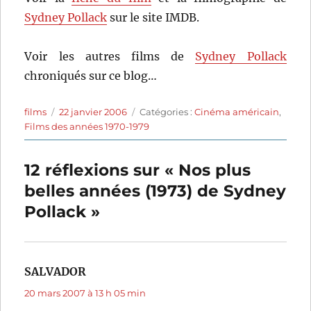
Sydney Pollack
sur le site IMDB.
Voir les autres films de
Sydney Pollack
chroniqués sur ce blog…
Auteur
Publié
Catégories
films
22 janvier 2006
Catégories :
Cinéma américain
,
le
Films des années 1970-1979
12 réflexions sur « Nos plus
belles années (1973) de Sydney
Pollack »
SALVADOR
dit :
20 mars 2007 à 13 h 05 min