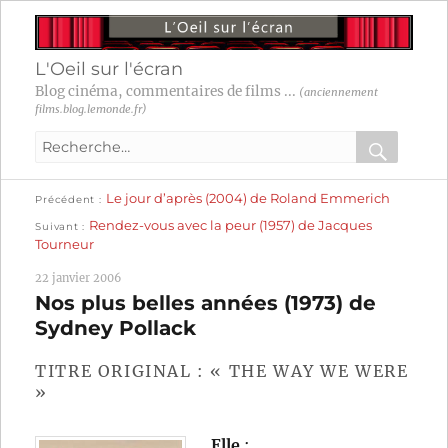
L'Oeil sur l'écran
Blog cinéma, commentaires de films ...
(anciennement
films.blog.lemonde.fr)
Recherche
pour
RECHER
OK
Publication
Navigation
Le jour d’après (2004) de Roland Emmerich
:
Précédent
précédente :
Publication
Rendez-vous avec la peur (1957) de Jacques
Suivant
suivante :
de
Tourneur
l’article
22 janvier 2006
Nos plus belles années (1973) de
Sydney Pollack
TITRE ORIGINAL : « THE WAY WE WERE
»
Elle
: