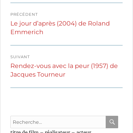
Navigation
PRÉCÉDENT
de
Le jour d’après (2004) de Roland
Publication
Emmerich
précédente :
l’article
SUIVANT
Rendez-vous avec la peur (1957) de
Publication
Jacques Tourneur
suivante :
Recherche
pour
RECHER
OK
titre de film – réalisateur – acteur