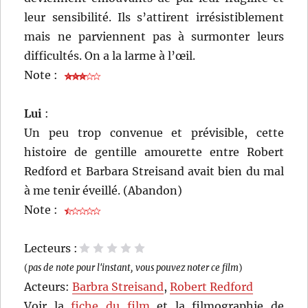
leur sensibilité. Ils s’attirent irrésistiblement
mais ne parviennent pas à surmonter leurs
difficultés. On a la larme à l’œil.
Note :
Lui
:
Un peu trop convenue et prévisible, cette
histoire de gentille amourette entre Robert
Redford et Barbara Streisand avait bien du mal
à me tenir éveillé. (Abandon)
Note :
Lecteurs :
1 étoile
2 étoiles
3 étoiles
4 étoiles
5 étoiles
(
pas de note pour l'instant, vous pouvez noter ce film
)
Acteurs:
Barbra Streisand
,
Robert Redford
Voir la
fiche du film
et la filmographie de