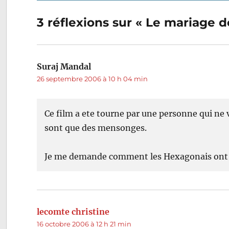
Navigation
précédente :
de
3 réflexions sur « Le mariage 
l’article
Suraj Mandal
dit :
26 septembre 2006 à 10 h 04 min
Ce film a ete tourne par une personne qui ne v
sont que des mensonges.
Je me demande comment les Hexagonais ont 
lecomte christine
dit :
16 octobre 2006 à 12 h 21 min