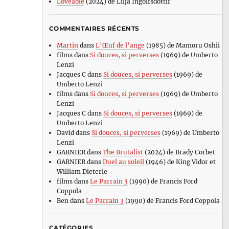
Loveable
(2024) de Lilja Ingolfsdottir
COMMENTAIRES RÉCENTS
Martin
dans
L’Œuf de l’ange
(1985) de Mamoru Oshii
films
dans
Si douces, si perverses
(1969) de Umberto
Lenzi
Jacques C
dans
Si douces, si perverses
(1969) de
Umberto Lenzi
films
dans
Si douces, si perverses
(1969) de Umberto
Lenzi
Jacques C
dans
Si douces, si perverses
(1969) de
Umberto Lenzi
David
dans
Si douces, si perverses
(1969) de Umberto
Lenzi
GARNIER
dans
The Brutalist
(2024) de Brady Corbet
GARNIER
dans
Duel au soleil
(1946) de King Vidor et
William Dieterle
films
dans
Le Parrain 3
(1990) de Francis Ford
Coppola
Ben
dans
Le Parrain 3
(1990) de Francis Ford Coppola
CATÉGORIES