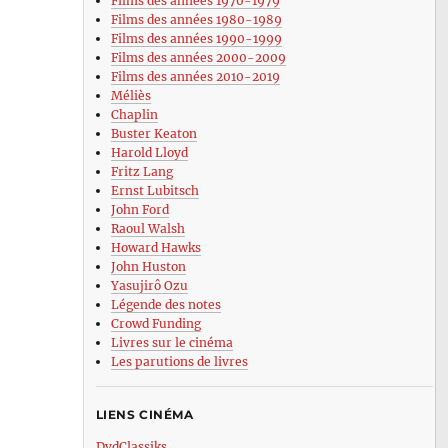
Films des années 1970-1979
Films des années 1980-1989
Films des années 1990-1999
Films des années 2000-2009
Films des années 2010-2019
Méliès
Chaplin
Buster Keaton
Harold Lloyd
Fritz Lang
Ernst Lubitsch
John Ford
Raoul Walsh
Howard Hawks
John Huston
Yasujirô Ozu
Légende des notes
Crowd Funding
Livres sur le cinéma
Les parutions de livres
LIENS CINÉMA
DvdClassiks