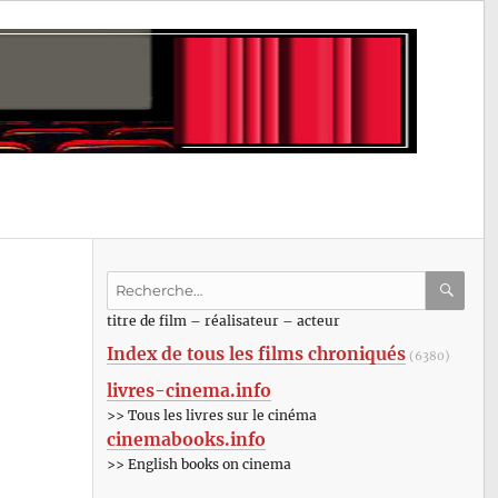
Recherche
pour
RECHE
OK
titre de film – réalisateur – acteur
:
Index de tous les films chroniqués
(6380)
livres-cinema.info
>> Tous les livres sur le cinéma
cinemabooks.info
>> English books on cinema