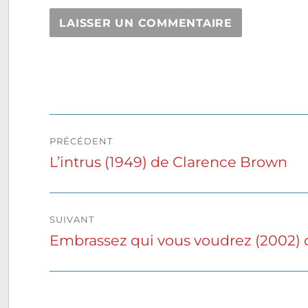
Navigation
PRÉCÉDENT
de
L’intrus (1949) de Clarence Brown
Publication
précédente :
l’article
SUIVANT
Embrassez qui vous voudrez (2002) 
Publication
suivante :