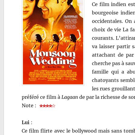
Ce film indien est
bourgeoise indien
occidentales. On 
choix de vie La f
courants. L’attira
va laisser partir 
attachant de par
cherche pas à sauv
famille qui a ab
chatoyants semble
les rues grouillan
préféré ce film à
Lagaan
de par la richesse de so
Note :
Lui
:
Ce film flirte avec le bollywood mais sans tom