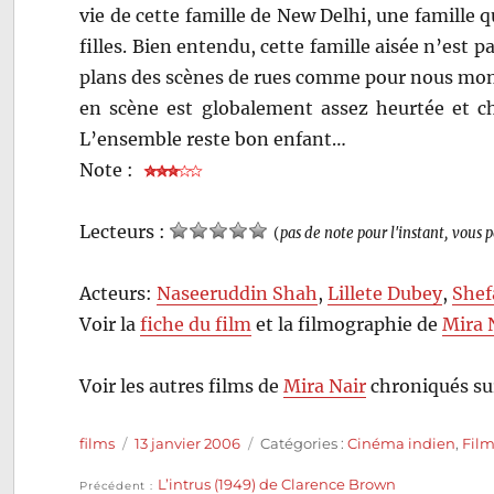
vie de cette famille de New Delhi, une famille q
filles. Bien entendu, cette famille aisée n’est pa
plans des scènes de rues comme pour nous montre
en scène est globalement assez heurtée et cha
L’ensemble reste bon enfant…
Note :
Lecteurs :
(
pas de note pour l'instant, vous 
Acteurs:
Naseeruddin Shah
,
Lillete Dubey
,
Shef
Voir la
fiche du film
et la filmographie de
Mira 
Voir les autres films de
Mira Nair
chroniqués su
Auteur
Publié
Catégories
films
13 janvier 2006
Catégories :
Cinéma indien
,
Fil
le
Publication
L’intrus (1949) de Clarence Brown
Précédent