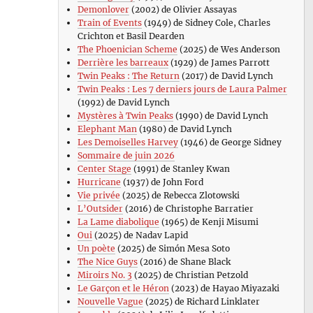
Demonlover
(2002) de Olivier Assayas
Train of Events
(1949) de Sidney Cole, Charles
Crichton et Basil Dearden
The Phoenician Scheme
(2025) de Wes Anderson
Derrière les barreaux
(1929) de James Parrott
Twin Peaks : The Return
(2017) de David Lynch
Twin Peaks : Les 7 derniers jours de Laura Palmer
(1992) de David Lynch
Mystères à Twin Peaks
(1990) de David Lynch
Elephant Man
(1980) de David Lynch
Les Demoiselles Harvey
(1946) de George Sidney
Sommaire de juin 2026
Center Stage
(1991) de Stanley Kwan
Hurricane
(1937) de John Ford
Vie privée
(2025) de Rebecca Zlotowski
L’Outsider
(2016) de Christophe Barratier
La Lame diabolique
(1965) de Kenji Misumi
Oui
(2025) de Nadav Lapid
Un poète
(2025) de Simón Mesa Soto
The Nice Guys
(2016) de Shane Black
Miroirs No. 3
(2025) de Christian Petzold
Le Garçon et le Héron
(2023) de Hayao Miyazaki
Nouvelle Vague
(2025) de Richard Linklater