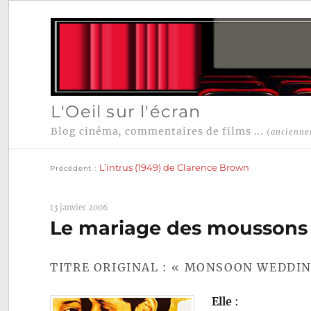
L'Oeil sur l'écran
Blog cinéma, commentaires de films ...
(ancienne
Publication
Navigation
précédente :
L’intrus (1949) de Clarence Brown
Précédent
de
l’article
13 janvier 2006
Le mariage des moussons (
TITRE ORIGINAL : « MONSOON WEDDIN
Elle
: