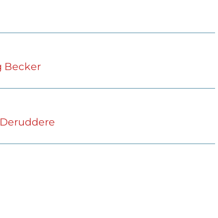
g Becker
e Deruddere