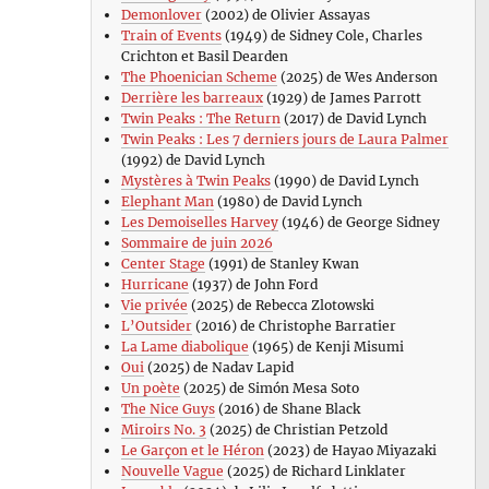
Demonlover
(2002) de Olivier Assayas
Train of Events
(1949) de Sidney Cole, Charles
Crichton et Basil Dearden
The Phoenician Scheme
(2025) de Wes Anderson
Derrière les barreaux
(1929) de James Parrott
Twin Peaks : The Return
(2017) de David Lynch
Twin Peaks : Les 7 derniers jours de Laura Palmer
(1992) de David Lynch
Mystères à Twin Peaks
(1990) de David Lynch
Elephant Man
(1980) de David Lynch
Les Demoiselles Harvey
(1946) de George Sidney
Sommaire de juin 2026
Center Stage
(1991) de Stanley Kwan
Hurricane
(1937) de John Ford
Vie privée
(2025) de Rebecca Zlotowski
L’Outsider
(2016) de Christophe Barratier
La Lame diabolique
(1965) de Kenji Misumi
Oui
(2025) de Nadav Lapid
Un poète
(2025) de Simón Mesa Soto
The Nice Guys
(2016) de Shane Black
Miroirs No. 3
(2025) de Christian Petzold
Le Garçon et le Héron
(2023) de Hayao Miyazaki
Nouvelle Vague
(2025) de Richard Linklater