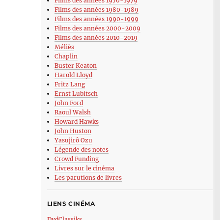
Films des années 1970-1979
Films des années 1980-1989
Films des années 1990-1999
Films des années 2000-2009
Films des années 2010-2019
Méliès
Chaplin
Buster Keaton
Harold Lloyd
Fritz Lang
Ernst Lubitsch
John Ford
Raoul Walsh
Howard Hawks
John Huston
Yasujirô Ozu
Légende des notes
Crowd Funding
Livres sur le cinéma
Les parutions de livres
LIENS CINÉMA
DvdClassiks