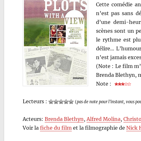
Cette comédie ang
n’est pas sans dé
d’une demi-heure
scènes sont un peu
le rythme est plu
délire… L’humour
n’est jamais exc
(Note : Le film m’
Brenda Blethyn, ma
Note :
Lecteurs :
(
pas de note pour l'instant, vous po
Acteurs:
Brenda Blethyn
,
Alfred Molina
,
Christ
Voir la
fiche du film
et la filmographie de
Nick 