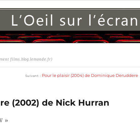
ment films.blog.lemonde.fr)
Publication
suivante :
Pour le plaisir (2004) de Dominique Deruddere
Suivant
rre (2002) de Nick Hurran
W »