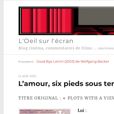
L'Oeil sur l'écran
Blog cinéma, commentaires de films ...
(ancienne
Publication
Navigation
précédente :
Good Bye Lenin! (2003) de Wolfgang Becker
Précédent
de
l’article
12 août 2005
L’amour, six pieds sous te
TITRE ORIGINAL : « PLOTS WITH A VIE
Lui
: