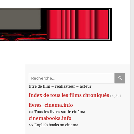
Recherche
pour
RECHE
OK
titre de film – réalisateur – acteur
:
Index de tous les films chroniqués
(6380)
livres-cinema.info
>> Tous les livres sur le cinéma
cinemabooks.info
>> English books on cinema