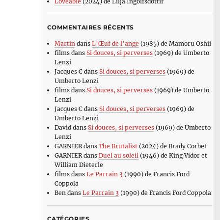
Loveable
(2024) de Lilja Ingolfsdottir
COMMENTAIRES RÉCENTS
Martin
dans
L’Œuf de l’ange
(1985) de Mamoru Oshii
films
dans
Si douces, si perverses
(1969) de Umberto
Lenzi
Jacques C
dans
Si douces, si perverses
(1969) de
Umberto Lenzi
films
dans
Si douces, si perverses
(1969) de Umberto
Lenzi
Jacques C
dans
Si douces, si perverses
(1969) de
Umberto Lenzi
David
dans
Si douces, si perverses
(1969) de Umberto
Lenzi
GARNIER
dans
The Brutalist
(2024) de Brady Corbet
GARNIER
dans
Duel au soleil
(1946) de King Vidor et
William Dieterle
films
dans
Le Parrain 3
(1990) de Francis Ford
Coppola
Ben
dans
Le Parrain 3
(1990) de Francis Ford Coppola
CATÉGORIES