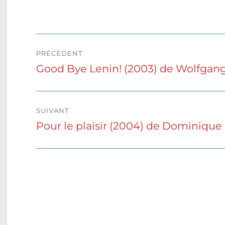
Navigation
PRÉCÉDENT
de
Good Bye Lenin! (2003) de Wolfgan
Publication
précédente :
l’article
SUIVANT
Pour le plaisir (2004) de Dominiqu
Publication
suivante :