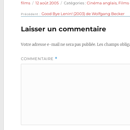
Auteur
Publié
Catégories
films
12 août 2005
Catégories :
Cinéma anglais
,
Films
le
Publication
Good Bye Lenin! (2003) de Wolfgang Becker
Navigation
Précédent
précédente :
de
Laisser un commentaire
l’article
Votre adresse e-mail ne sera pas publiée.
Les champs obliga
COMMENTAIRE
*