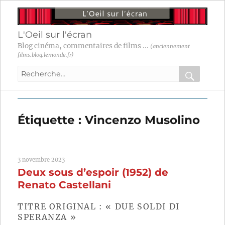
L'Oeil sur l'écran
Blog cinéma, commentaires de films ...
(anciennement
films.blog.lemonde.fr)
Recherche
pour
RECHER
OK
:
Étiquette :
Vincenzo Musolino
3 novembre 2023
Deux sous d’espoir (1952) de
Renato Castellani
TITRE ORIGINAL : « DUE SOLDI DI
SPERANZA »