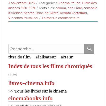
Publié
Catégories
3 novembre 2023
Catégories :
Cinéma italien
,
Films des
le
Étiquettes
années 1950-1959
Mots-clés :
amour
,
aria Fiore
,
comédie
italienne
,
néoréalisme
,
pauvreté
,
Renato Castellani
,
sur
Vincenzo Musolino
Laisser un commentaire
Deux
sous
d’espoir
(1952)
de
Recherche
Renato
Castellani
pour
RECHER
OK
titre de film – réalisateur – acteur
:
Index de tous les films chroniqués
(6380)
livres-cinema.info
>> Tous les livres sur le cinéma
cinemabooks.info