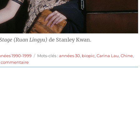
 Stage (Ruan Lingyu)
de Stanley Kwan.
Étiquettes
nnées 1990-1999
Mots-clés :
années 30
,
biopic
,
Carina Lau
,
Chine
,
sur
n commentaire
Center
Stage
(1991)
de
Stanley
Kwan