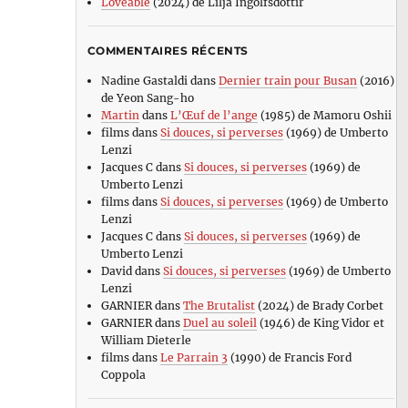
Loveable
(2024) de Lilja Ingolfsdottir
COMMENTAIRES RÉCENTS
Nadine Gastaldi
dans
Dernier train pour Busan
(2016)
de Yeon Sang-ho
Martin
dans
L’Œuf de l’ange
(1985) de Mamoru Oshii
films
dans
Si douces, si perverses
(1969) de Umberto
Lenzi
Jacques C
dans
Si douces, si perverses
(1969) de
Umberto Lenzi
films
dans
Si douces, si perverses
(1969) de Umberto
Lenzi
Jacques C
dans
Si douces, si perverses
(1969) de
Umberto Lenzi
David
dans
Si douces, si perverses
(1969) de Umberto
Lenzi
GARNIER
dans
The Brutalist
(2024) de Brady Corbet
GARNIER
dans
Duel au soleil
(1946) de King Vidor et
William Dieterle
films
dans
Le Parrain 3
(1990) de Francis Ford
Coppola