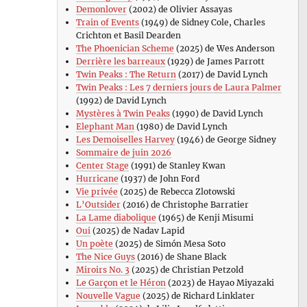
Demonlover
(2002) de Olivier Assayas
Train of Events
(1949) de Sidney Cole, Charles
Crichton et Basil Dearden
The Phoenician Scheme
(2025) de Wes Anderson
Derrière les barreaux
(1929) de James Parrott
Twin Peaks : The Return
(2017) de David Lynch
Twin Peaks : Les 7 derniers jours de Laura Palmer
(1992) de David Lynch
Mystères à Twin Peaks
(1990) de David Lynch
Elephant Man
(1980) de David Lynch
Les Demoiselles Harvey
(1946) de George Sidney
Sommaire de juin 2026
Center Stage
(1991) de Stanley Kwan
Hurricane
(1937) de John Ford
Vie privée
(2025) de Rebecca Zlotowski
L’Outsider
(2016) de Christophe Barratier
La Lame diabolique
(1965) de Kenji Misumi
Oui
(2025) de Nadav Lapid
Un poète
(2025) de Simón Mesa Soto
The Nice Guys
(2016) de Shane Black
Miroirs No. 3
(2025) de Christian Petzold
Le Garçon et le Héron
(2023) de Hayao Miyazaki
Nouvelle Vague
(2025) de Richard Linklater