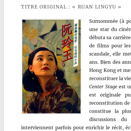
TITRE ORIGINAL : « RUAN LINGYU »
Surnommée (à pos
une star du ciné
débuta sa carrière
de films pour les
scandale, elle met
ans. Bien des ann
Hong Kong et mené
reconstituer la vi
Center Stage
est u
est originale p
reconstitution de
constitue la pl
discussions du
interviennent parfois pour enrichir le récit, 