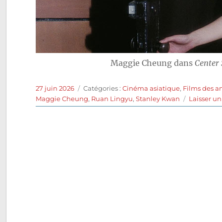
Maggie Cheung dans
Center
Publié
Catégories
27 juin 2026
Catégories :
Cinéma asiatique
,
Films des a
le
Maggie Cheung
,
Ruan Lingyu
,
Stanley Kwan
Laisser u