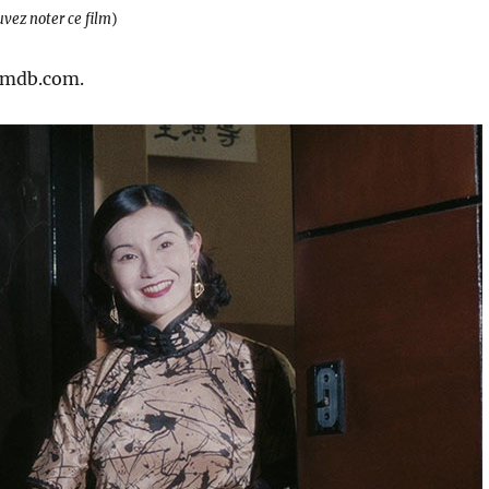
uvez noter ce film
)
 imdb.com.