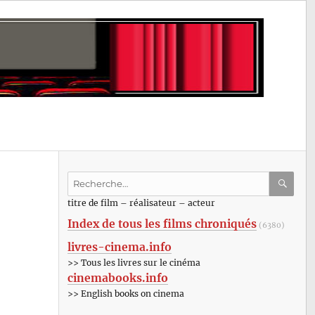
Recherche
pour
RECHE
OK
titre de film – réalisateur – acteur
:
Index de tous les films chroniqués
(6380)
livres-cinema.info
>> Tous les livres sur le cinéma
cinemabooks.info
>> English books on cinema