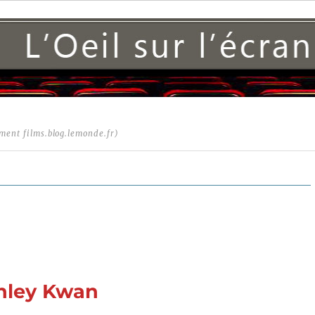
ment films.blog.lemonde.fr)
anley Kwan