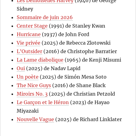
Les Demoiselles Harvey
(1946) de George
Sidney
Sommaire de juin 2026
Center Stage
(1991) de Stanley Kwan
Hurricane
(1937) de John Ford
Vie privée
(2025) de Rebecca Zlotowski
L’Outsider
(2016) de Christophe Barratier
La Lame diabolique
(1965) de Kenji Misumi
Oui
(2025) de Nadav Lapid
Un poète
(2025) de Simón Mesa Soto
The Nice Guys
(2016) de Shane Black
Miroirs No. 3
(2025) de Christian Petzold
Le Garçon et le Héron
(2023) de Hayao
Miyazaki
Nouvelle Vague
(2025) de Richard Linklater