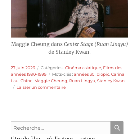
Maggie Cheung dans
Center Stage (Ruan Lingyu)
de Stanley Kwan.
Publié
Catégories
27 juin 2026
Catégories :
Cinéma asiatique
,
Films des
le
Étiquettes
années 1990-1999
Mots-clés :
années 30
,
biopic
,
Carina
Lau
,
Chine
,
Maggie Cheung
,
Ruan Lingyu
,
Stanley Kwan
sur
Laisser un commentaire
Center
Stage
(1991)
de
Stanley
Recherche
Kwan
pour
RECHER
OK
titre de film – réalisateur – acteur