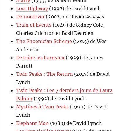
Marty
(1955) de Delbert Mann
Lost Highway
(1997) de David Lynch
Demonlover
(2002) de Olivier Assayas
Train of Events
(1949) de Sidney Cole,
Charles Crichton et Basil Dearden
The Phoenician Scheme
(2025) de Wes
Anderson
Derrière les barreaux
(1929) de James
Parrott
Twin Peaks : The Return
(2017) de David
Lynch
Twin Peaks : Les 7 derniers jours de Laura
Palmer
(1992) de David Lynch
Mystères à Twin Peaks
(1990) de David
Lynch
Elephant Man
(1980) de David Lynch