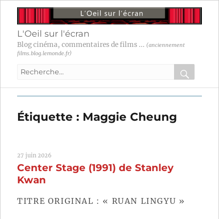
L'Oeil sur l'écran
Blog cinéma, commentaires de films ...
(anciennement
films.blog.lemonde.fr)
Recherche
pour
RECHER
OK
:
Étiquette :
Maggie Cheung
27 juin 2026
Center Stage (1991) de Stanley
Kwan
TITRE ORIGINAL : « RUAN LINGYU »