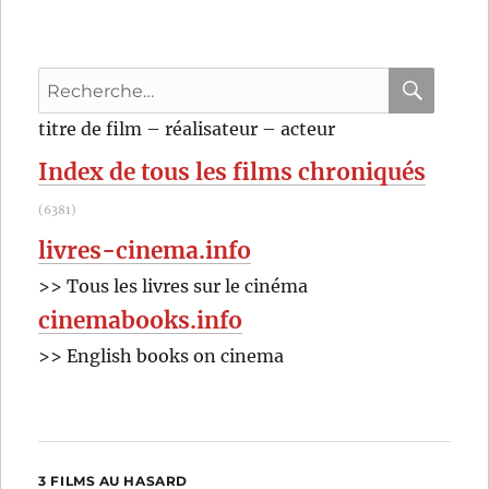
France
(2012)
de
Recherche
Claudine
Nougaret
pour
RECHER
OK
titre de film – réalisateur – acteur
et
:
Raymond
Index de tous les films chroniqués
Depardon
(6381)
livres-cinema.info
>> Tous les livres sur le cinéma
cinemabooks.info
>> English books on cinema
3 FILMS AU HASARD