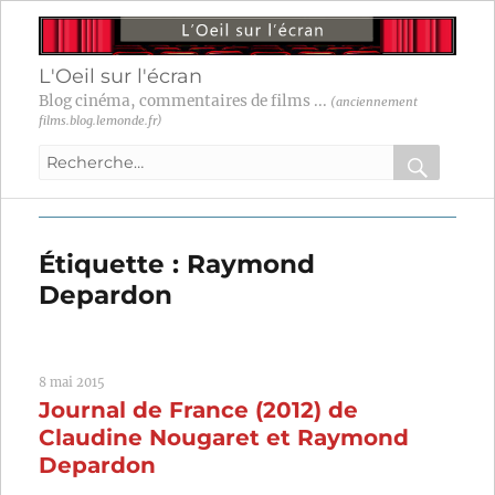
L'Oeil sur l'écran
Blog cinéma, commentaires de films ...
(anciennement
films.blog.lemonde.fr)
Recherche
pour
RECHER
OK
:
Étiquette :
Raymond
Depardon
8 mai 2015
Journal de France (2012) de
Claudine Nougaret et Raymond
Depardon