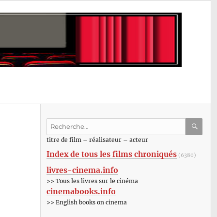
Recherche
pour
RECHE
OK
titre de film – réalisateur – acteur
:
Index de tous les films chroniqués
(6380)
livres-cinema.info
>> Tous les livres sur le cinéma
cinemabooks.info
>> English books on cinema