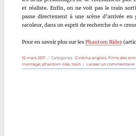
et réaliste. Enfin, on ne voit pas le train sort
passe directement à une scène d’arrivée en 
racoleur, dans un esprit de recherche du « crou
Pour en savoir plus sur les
Phantom Rides
(arti
Publié
Catégories
16 mars 2011
Catégories :
Cinéma anglais
,
Films des ann
le
montage
,
phantom ride
,
train
Laisser un commentaire