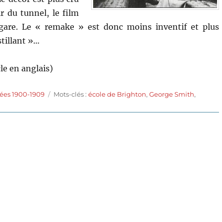
ir du tunnel, le film
gare. Le « remake » est donc moins inventif et plus
stillant »…
cle en anglais)
Étiquettes
ées 1900-1909
Mots-clés :
école de Brighton
,
George Smith
,
sur
The
kiss
in
the
tunnel
(1899)
de
George
A.
Smith