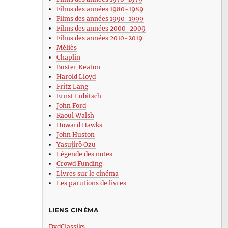
Films des années 1980-1989
Films des années 1990-1999
Films des années 2000-2009
Films des années 2010-2019
Méliès
Chaplin
Buster Keaton
Harold Lloyd
Fritz Lang
Ernst Lubitsch
John Ford
Raoul Walsh
Howard Hawks
John Huston
Yasujirô Ozu
Légende des notes
Crowd Funding
Livres sur le cinéma
Les parutions de livres
LIENS CINÉMA
DvdClassiks