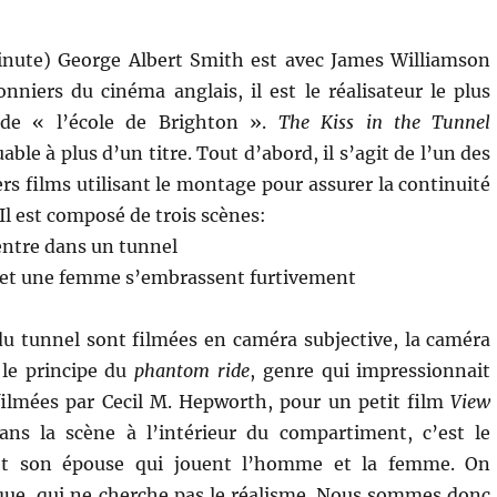
inute) George Albert Smith est avec James Williamson
onniers du cinéma anglais, il est le réalisateur le plus
 de « l’école de Brighton ».
The Kiss in the Tunnel
ble à plus d’un titre. Tout d’abord, il s’agit de l’un des
rs films utilisant le montage pour assurer la continuité
 Il est composé de trois scènes:
 entre dans un tunnel
 et une femme s’embrassent furtivement
 du tunnel sont filmées en caméra subjective, la caméra
 le principe du
phantom ride
, genre qui impressionnait
filmées par Cecil M. Hepworth, pour un petit film
View
ans la scène à l’intérieur du compartiment, c’est le
 et son épouse qui jouent l’homme et la femme. On
rique, qui ne cherche pas le réalisme. Nous sommes donc