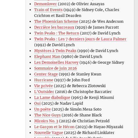
Demonlover
(2002) de Olivier Assayas
Train of Events
(1949) de Sidney Cole, Charles
Crichton et Basil Dearden
The Phoenician Scheme
(2025) de Wes Anderson
Derrière les barreaux
(1929) de James Parrott
Twin Peaks : The Return
(2017) de David Lynch
Twin Peaks : Les 7 derniers jours de Laura Palmer
(1992) de David Lynch
Mystères à Twin Peaks
(1990) de David Lynch
Elephant Man
(1980) de David Lynch
Les Demoiselles Harvey
(1946) de George Sidney
Sommaire de juin 2026
Center Stage
(1991) de Stanley Kwan
Hurricane
(1937) de John Ford
Vie privée
(2025) de Rebecca Zlotowski
L’Outsider
(2016) de Christophe Barratier
La Lame diabolique
(1965) de Kenji Misumi
Oui
(2025) de Nadav Lapid
Un poète
(2025) de Simón Mesa Soto
The Nice Guys
(2016) de Shane Black
Miroirs No. 3
(2025) de Christian Petzold
Le Garçon et le Héron
(2023) de Hayao Miyazaki
Nouvelle Vague
(2025) de Richard Linklater