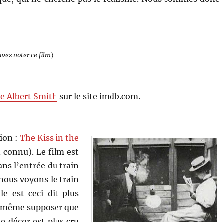
uvez noter ce film
)
e Albert Smith
sur le site imdb.com.
tion :
The Kiss in the
 connu). Le film est
ans l’entrée du train
 nous voyons le train
le est ceci dit plus
ut même supposer que
e décor est plus cru