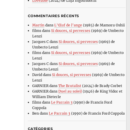
Loveable
(2024) de Lilja Ingolfsdottir
COMMENTAIRES RÉCENTS
Martin
dans
L’Œuf de l’ange
(1985) de Mamoru Oshii
films
dans
Si douces, si perverses
(1969) de Umberto
Lenzi
Jacques C
dans
Si douces, si perverses
(1969) de
Umberto Lenzi
films
dans
Si douces, si perverses
(1969) de Umberto
Lenzi
Jacques C
dans
Si douces, si perverses
(1969) de
Umberto Lenzi
David
dans
Si douces, si perverses
(1969) de Umberto
Lenzi
GARNIER
dans
The Brutalist
(2024) de Brady Corbet
GARNIER
dans
Duel au soleil
(1946) de King Vidor et
William Dieterle
films
dans
Le Parrain 3
(1990) de Francis Ford
Coppola
Ben
dans
Le Parrain 3
(1990) de Francis Ford Coppola
CATÉGORIES