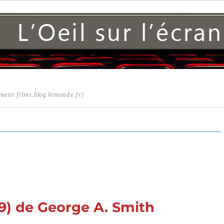
ment films.blog.lemonde.fr)
99) de George A. Smith