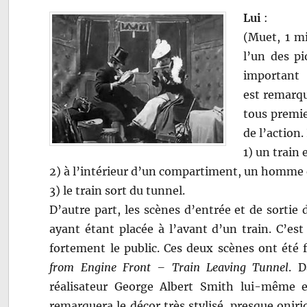
Lui
:
(Muet, 1 m
l’un des pi
important
est remarqua
tous premie
de l’action.
1) un train
2) à l’intérieur d’un compartiment, un homme
3) le train sort du tunnel.
D’autre part, les scènes d’entrée et de sortie
ayant étant placée à l’avant d’un train. C’est
fortement le public. Ces deux scènes ont été 
from Engine Front – Train Leaving Tunnel
. D
réalisateur George Albert Smith lui-même
remarquera le décor très stylisé, presque oni