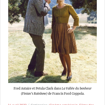
Fred Astaire et Petula Clark dans
La Vallée du bonheur
(Finian’s Rainbow)
de Francis Ford Coppola.
Publié
Catégories
14 avril 2022
Catégories :
Cinéma américain
,
Films des