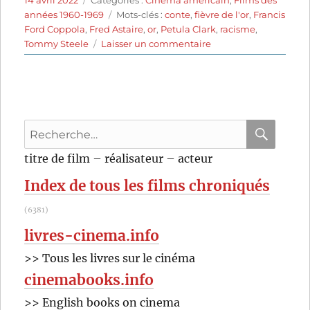
le
Étiquettes
années 1960-1969
Mots-clés :
conte
,
fièvre de l'or
,
Francis
Ford Coppola
,
Fred Astaire
,
or
,
Petula Clark
,
racisme
,
sur
Tommy Steele
Laisser un commentaire
La
Vallée
du
bonheur
(1968)
Recherche
de
Francis
pour
RECHER
OK
titre de film – réalisateur – acteur
Ford
:
Coppola
Index de tous les films chroniqués
(6381)
livres-cinema.info
>> Tous les livres sur le cinéma
cinemabooks.info
>> English books on cinema