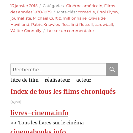
Publié
Catégories
13 janvier 2015
Catégories :
Cinéma américain
,
Films
le
Étiquettes
des années 1930-1939
Mots-clés :
comédie
,
Errol Flynn
,
journaliste
,
Michael Curtiz
,
millionnaire
,
Olivia de
Havilland
,
Patric Knowles
,
Rosalind Russell
,
screwball
,
sur
Walter Connolly
Laisser un commentaire
Quatre
au
paradis
(1938)
de
Recherche
Michael
Curtiz
pour
RECHER
OK
titre de film – réalisateur – acteur
:
Index de tous les films chroniqués
(6380)
livres-cinema.info
>> Tous les livres sur le cinéma
cinemabooks.info