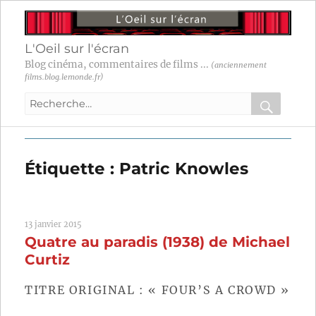
L'Oeil sur l'écran
Blog cinéma, commentaires de films ...
(anciennement
films.blog.lemonde.fr)
Recherche
pour
RECHER
OK
:
Étiquette :
Patric Knowles
13 janvier 2015
Quatre au paradis (1938) de Michael
Curtiz
TITRE ORIGINAL : « FOUR’S A CROWD »