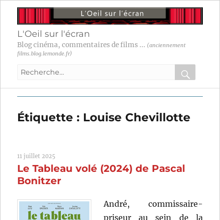
L'Oeil sur l'écran
Blog cinéma, commentaires de films ...
(anciennement
films.blog.lemonde.fr)
Recherche
pour
RECHER
OK
:
Étiquette :
Louise Chevillotte
11 juillet 2025
Le Tableau volé (2024) de Pascal
Bonitzer
André, commissaire-
priseur au sein de la