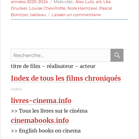
le
Étiquettes
années 2020-2024
Mots-clés :
Alex Lutz
,
art
,
Léa
Drucker
,
Louise Chevillotte
,
Nora Hamzawi
,
Pascal
sur
Bonitzer
,
tableau
Laisser un commentaire
Le
Tableau
volé
(2024)
de
Recherche
Pascal
Bonitzer
pour
RECHER
OK
titre de film – réalisateur – acteur
:
Index de tous les films chroniqués
(6382)
livres-cinema.info
>> Tous les livres sur le cinéma
cinemabooks.info
>> English books on cinema