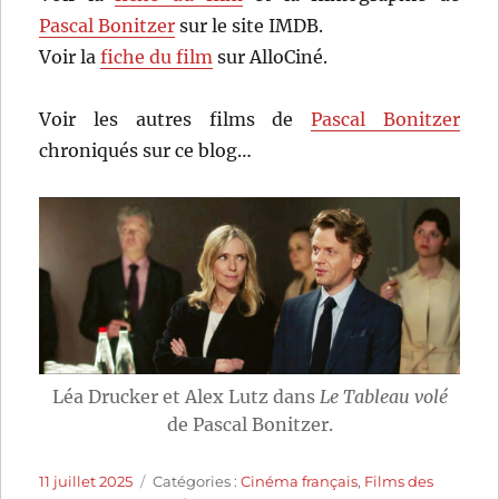
Pascal Bonitzer
sur le site IMDB.
Voir la
fiche du film
sur AlloCiné.
Voir les autres films de
Pascal Bonitzer
chroniqués sur ce blog…
Léa Drucker et Alex Lutz dans
Le Tableau volé
de Pascal Bonitzer.
Publié
Catégories
11 juillet 2025
Catégories :
Cinéma français
,
Films des