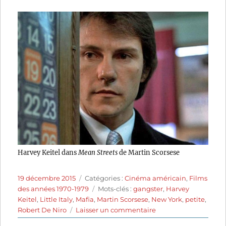
Harvey Keitel dans
Mean Streets
de Martin Scorsese
Publié
Catégories
19 décembre 2015
Catégories :
Cinéma américain
,
Films
le
Étiquettes
des années 1970-1979
Mots-clés :
gangster
,
Harvey
Keitel
,
Little Italy
,
Mafia
,
Martin Scorsese
,
New York
,
petite
,
sur
Robert De Niro
Laisser un commentaire
Mean