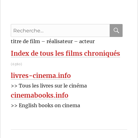
Streets
(1973)
de
Martin
Recherche
Scorsese
pour
RECHER
OK
titre de film – réalisateur – acteur
:
Index de tous les films chroniqués
(6380)
livres-cinema.info
>> Tous les livres sur le cinéma
cinemabooks.info
>> English books on cinema