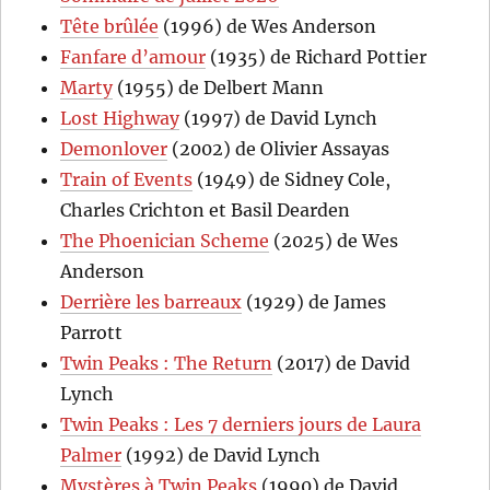
Tête brûlée
(1996) de Wes Anderson
Fanfare d’amour
(1935) de Richard Pottier
Marty
(1955) de Delbert Mann
Lost Highway
(1997) de David Lynch
Demonlover
(2002) de Olivier Assayas
Train of Events
(1949) de Sidney Cole,
Charles Crichton et Basil Dearden
The Phoenician Scheme
(2025) de Wes
Anderson
Derrière les barreaux
(1929) de James
Parrott
Twin Peaks : The Return
(2017) de David
Lynch
Twin Peaks : Les 7 derniers jours de Laura
Palmer
(1992) de David Lynch
Mystères à Twin Peaks
(1990) de David