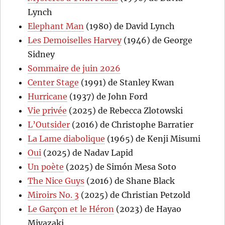
Lynch
Elephant Man
(1980) de David Lynch
Les Demoiselles Harvey
(1946) de George
Sidney
Sommaire de juin 2026
Center Stage
(1991) de Stanley Kwan
Hurricane
(1937) de John Ford
Vie privée
(2025) de Rebecca Zlotowski
L’Outsider
(2016) de Christophe Barratier
La Lame diabolique
(1965) de Kenji Misumi
Oui
(2025) de Nadav Lapid
Un poète
(2025) de Simón Mesa Soto
The Nice Guys
(2016) de Shane Black
Miroirs No. 3
(2025) de Christian Petzold
Le Garçon et le Héron
(2023) de Hayao
Miyazaki