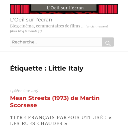
L'Oeil sur l'écran
Blog cinéma, commentaires de films ...
(anciennement
films.blog.lemonde.fr)
Recherche
pour
RECHER
OK
:
Étiquette :
Little Italy
19 décembre 2015
Mean Streets (1973) de Martin
Scorsese
TITRE FRANÇAIS PARFOIS UTILISÉ : «
LES RUES CHAUDES »