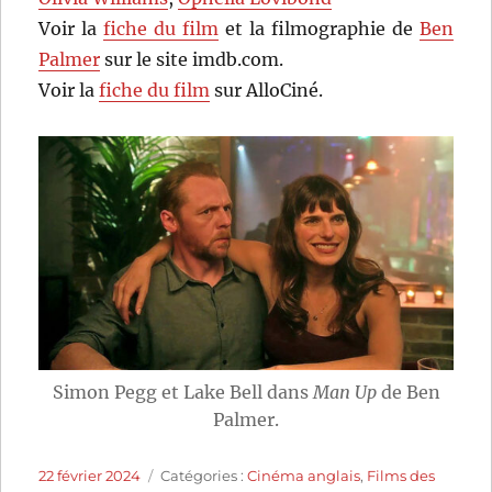
Voir la
fiche du film
et la filmographie de
Ben
Palmer
sur le site imdb.com.
Voir la
fiche du film
sur AlloCiné.
Simon Pegg et Lake Bell dans
Man Up
de Ben
Palmer.
Publié
Catégories
22 février 2024
Catégories :
Cinéma anglais
,
Films des