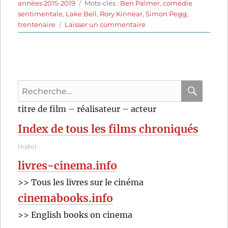
le
Étiquettes
années 2015-2019
Mots-clés :
Ben Palmer
,
comédie
sentimentale
,
Lake Bell
,
Rory Kinnear
,
Simon Pegg
,
sur
trentenaire
Laisser un commentaire
Man
Up
(2015)
de
Ben
Recherche
Palmer
pour
RECHER
OK
titre de film – réalisateur – acteur
:
Index de tous les films chroniqués
(6380)
livres-cinema.info
>> Tous les livres sur le cinéma
cinemabooks.info
>> English books on cinema