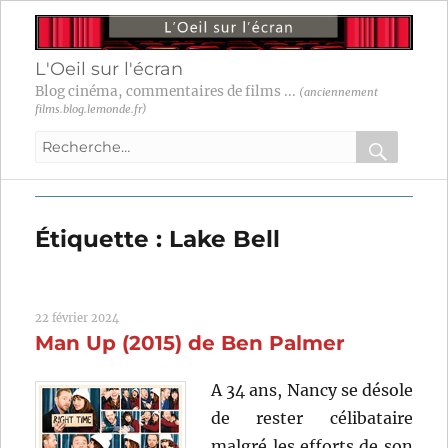
L'Oeil sur l'écran
Blog cinéma, commentaires de films ...
(anciennement
films.blog.lemonde.fr)
Recherche
pour
RECHER
OK
:
Étiquette :
Lake Bell
22 février 2024
Man Up (2015) de Ben Palmer
A 34 ans, Nancy se désole
de rester célibataire
malgré les efforts de son