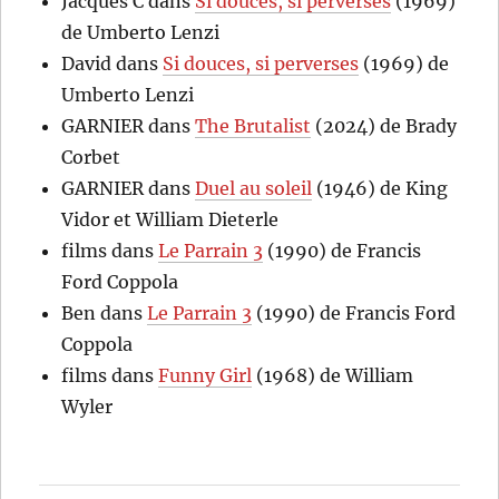
Jacques C
dans
Si douces, si perverses
(1969)
de Umberto Lenzi
David
dans
Si douces, si perverses
(1969) de
Umberto Lenzi
GARNIER
dans
The Brutalist
(2024) de Brady
Corbet
GARNIER
dans
Duel au soleil
(1946) de King
Vidor et William Dieterle
films
dans
Le Parrain 3
(1990) de Francis
Ford Coppola
Ben
dans
Le Parrain 3
(1990) de Francis Ford
Coppola
films
dans
Funny Girl
(1968) de William
Wyler