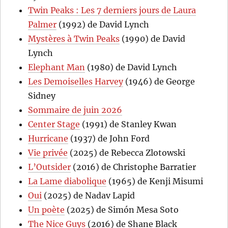
Twin Peaks : Les 7 derniers jours de Laura
Palmer
(1992) de David Lynch
Mystères à Twin Peaks
(1990) de David
Lynch
Elephant Man
(1980) de David Lynch
Les Demoiselles Harvey
(1946) de George
Sidney
Sommaire de juin 2026
Center Stage
(1991) de Stanley Kwan
Hurricane
(1937) de John Ford
Vie privée
(2025) de Rebecca Zlotowski
L’Outsider
(2016) de Christophe Barratier
La Lame diabolique
(1965) de Kenji Misumi
Oui
(2025) de Nadav Lapid
Un poète
(2025) de Simón Mesa Soto
The Nice Guys
(2016) de Shane Black