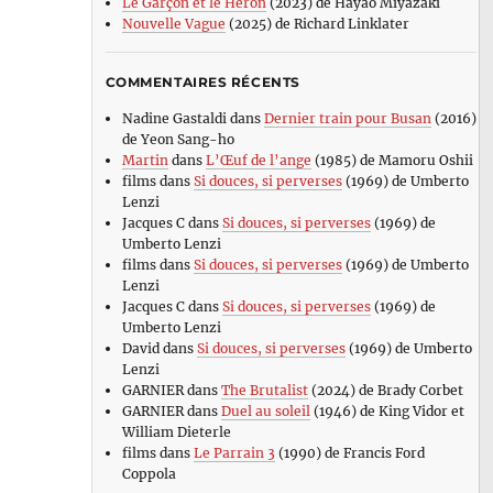
Le Garçon et le Héron
(2023) de Hayao Miyazaki
Nouvelle Vague
(2025) de Richard Linklater
COMMENTAIRES RÉCENTS
Nadine Gastaldi
dans
Dernier train pour Busan
(2016)
de Yeon Sang-ho
Martin
dans
L’Œuf de l’ange
(1985) de Mamoru Oshii
films
dans
Si douces, si perverses
(1969) de Umberto
Lenzi
Jacques C
dans
Si douces, si perverses
(1969) de
Umberto Lenzi
films
dans
Si douces, si perverses
(1969) de Umberto
Lenzi
Jacques C
dans
Si douces, si perverses
(1969) de
Umberto Lenzi
David
dans
Si douces, si perverses
(1969) de Umberto
Lenzi
GARNIER
dans
The Brutalist
(2024) de Brady Corbet
GARNIER
dans
Duel au soleil
(1946) de King Vidor et
William Dieterle
films
dans
Le Parrain 3
(1990) de Francis Ford
Coppola