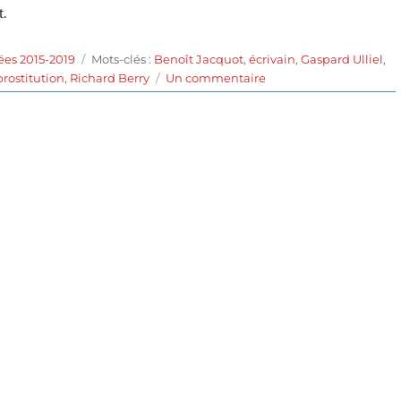
t.
Étiquettes
ées 2015-2019
Mots-clés :
Benoît Jacquot
,
écrivain
,
Gaspard Ulliel
,
sur
prostitution
,
Richard Berry
Un commentaire
Eva
(2018)
de
Benoît
Jacquot