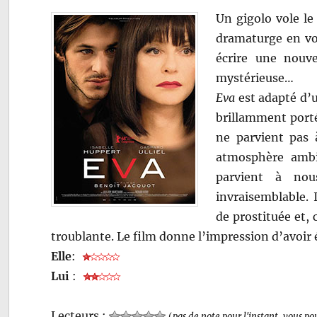
Un gigolo vole le
dramaturge en vog
écrire une nouve
mystérieuse…
Eva
est adapté d’
brillamment porté
ne parvient pas 
atmosphère ambi
parvient à nou
invraisemblable. 
de prostituée et
troublante. Le film donne l’impression d’avoir
Elle
:
Lui
:
Lecteurs :
(
pas de note pour l'instant, vous po