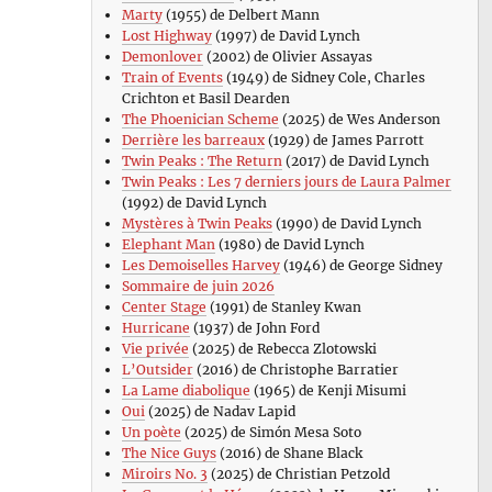
Marty
(1955) de Delbert Mann
Lost Highway
(1997) de David Lynch
Demonlover
(2002) de Olivier Assayas
Train of Events
(1949) de Sidney Cole, Charles
Crichton et Basil Dearden
The Phoenician Scheme
(2025) de Wes Anderson
Derrière les barreaux
(1929) de James Parrott
Twin Peaks : The Return
(2017) de David Lynch
Twin Peaks : Les 7 derniers jours de Laura Palmer
(1992) de David Lynch
Mystères à Twin Peaks
(1990) de David Lynch
Elephant Man
(1980) de David Lynch
Les Demoiselles Harvey
(1946) de George Sidney
Sommaire de juin 2026
Center Stage
(1991) de Stanley Kwan
Hurricane
(1937) de John Ford
Vie privée
(2025) de Rebecca Zlotowski
L’Outsider
(2016) de Christophe Barratier
La Lame diabolique
(1965) de Kenji Misumi
Oui
(2025) de Nadav Lapid
Un poète
(2025) de Simón Mesa Soto
The Nice Guys
(2016) de Shane Black
Miroirs No. 3
(2025) de Christian Petzold