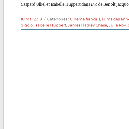
Gaspard Ulliel et Isabelle Huppert dans
Eva
de Benoît Jacquo
Publié
Catégories
18 mai 2019
Catégories :
Cinéma français
,
Films des ann
le
gigolo
,
Isabelle Huppert
,
James Hadley Chase
,
Julia Roy
,