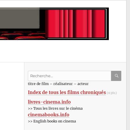
Recherche
pour
RECHE
OK
titre de film – réalisateur – acteur
:
Index de tous les films chroniqués
(6381)
livres-cinema.info
>> Tous les livres sur le cinéma
cinemabooks.info
>> English books on cinema