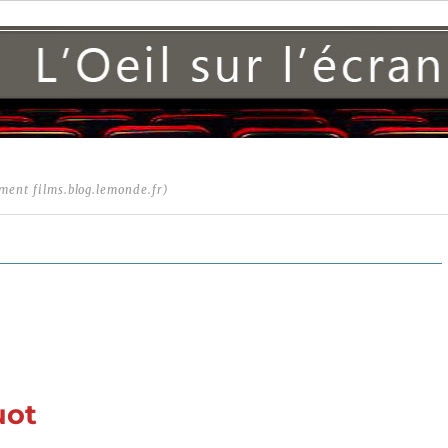
ment films.blog.lemonde.fr)
uot