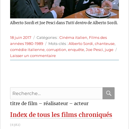
Alberto Sordi et Joe Pesci dans
Tutti dentro
de Alberto Sordi.
Publié
Catégories
18 juin 2017
Catégories :
Cinéma italien
,
Films des
le
Étiquettes
années 1980-1989
Mots-clés :
Alberto Sordi
,
chanteuse
,
comédie italienne
,
corruption
,
enquête
,
Joe Pesci
,
juge
sur
Laisser un commentaire
Tutti
dentro
(1984)
de
Alberto
Recherche
Sordi
pour
RECHER
OK
titre de film – réalisateur – acteur
:
Index de tous les films chroniqués
(6382)