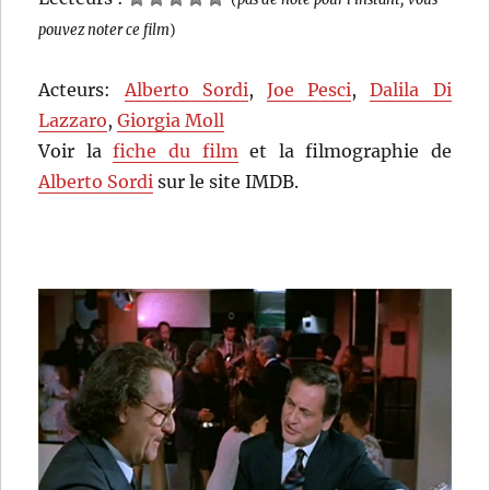
pouvez noter ce film
)
Acteurs:
Alberto Sordi
,
Joe Pesci
,
Dalila Di
Lazzaro
,
Giorgia Moll
Voir la
fiche du film
et la filmographie de
Alberto Sordi
sur le site IMDB.