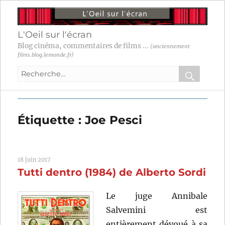
L'Oeil sur l'écran
Blog cinéma, commentaires de films ...
(anciennement
films.blog.lemonde.fr)
Recherche
pour
RECHER
OK
:
Étiquette :
Joe Pesci
18 juin 2017
Tutti dentro (1984) de Alberto Sordi
Le juge Annibale
Salvemini est
entièrement dévoué à sa