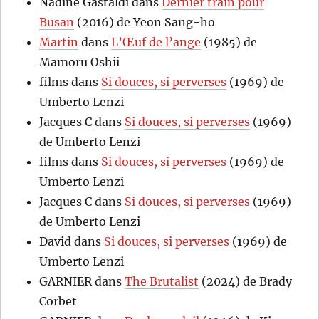
Nadine Gastaldi
dans
Dernier train pour
Busan
(2016) de Yeon Sang-ho
Martin
dans
L’Œuf de l’ange
(1985) de
Mamoru Oshii
films
dans
Si douces, si perverses
(1969) de
Umberto Lenzi
Jacques C
dans
Si douces, si perverses
(1969)
de Umberto Lenzi
films
dans
Si douces, si perverses
(1969) de
Umberto Lenzi
Jacques C
dans
Si douces, si perverses
(1969)
de Umberto Lenzi
David
dans
Si douces, si perverses
(1969) de
Umberto Lenzi
GARNIER
dans
The Brutalist
(2024) de Brady
Corbet