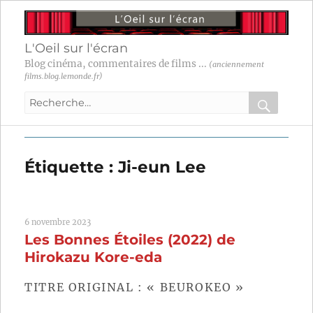
L'Oeil sur l'écran
Blog cinéma, commentaires de films ...
(anciennement
films.blog.lemonde.fr)
Recherche
pour
RECHER
OK
:
Étiquette :
Ji-eun Lee
6 novembre 2023
Les Bonnes Étoiles (2022) de
Hirokazu Kore-eda
TITRE ORIGINAL : « BEUROKEO »