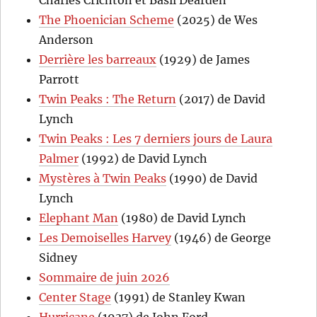
Charles Crichton et Basil Dearden
The Phoenician Scheme
(2025) de Wes
Anderson
Derrière les barreaux
(1929) de James
Parrott
Twin Peaks : The Return
(2017) de David
Lynch
Twin Peaks : Les 7 derniers jours de Laura
Palmer
(1992) de David Lynch
Mystères à Twin Peaks
(1990) de David
Lynch
Elephant Man
(1980) de David Lynch
Les Demoiselles Harvey
(1946) de George
Sidney
Sommaire de juin 2026
Center Stage
(1991) de Stanley Kwan