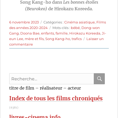
Song Kang-ho dans
Les bonnes étoiles
(Beurokeo)
de Hirokazu Koreeda.
Publié
Catégories
6 novembre 2023
Catégories :
Cinéma asiatique
,
Films
le
Étiquettes
des années 2020-2024
Mots-clés :
bébé
,
Dong-won
Gang
,
Doona Bae
,
enfants
,
famille
,
Hirokazu Koreeda
,
Ji-
eun Lee
,
mère et fils
,
Song Kang-ho
,
trafics
Laisser un
sur
commentaire
Les
Bonnes
Étoiles
(2022)
de
Recherche
Hirokazu
Kore-
pour
RECHER
OK
titre de film – réalisateur – acteur
eda
:
Index de tous les films chroniqués
(6381)
livres-cinema.info