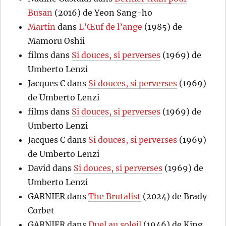
Busan
(2016) de Yeon Sang-ho
Martin
dans
L’Œuf de l’ange
(1985) de
Mamoru Oshii
films
dans
Si douces, si perverses
(1969) de
Umberto Lenzi
Jacques C
dans
Si douces, si perverses
(1969)
de Umberto Lenzi
films
dans
Si douces, si perverses
(1969) de
Umberto Lenzi
Jacques C
dans
Si douces, si perverses
(1969)
de Umberto Lenzi
David
dans
Si douces, si perverses
(1969) de
Umberto Lenzi
GARNIER
dans
The Brutalist
(2024) de Brady
Corbet
GARNIER
dans
Duel au soleil
(1946) de King