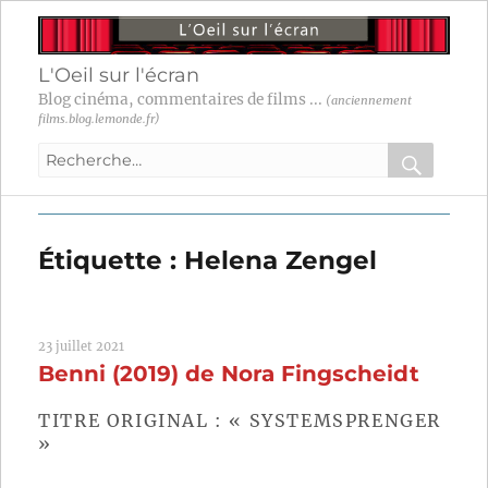
L'Oeil sur l'écran
Blog cinéma, commentaires de films ...
(anciennement
films.blog.lemonde.fr)
Recherche
pour
RECHER
OK
:
Étiquette :
Helena Zengel
23 juillet 2021
Benni (2019) de Nora Fingscheidt
TITRE ORIGINAL : « SYSTEMSPRENGER
»