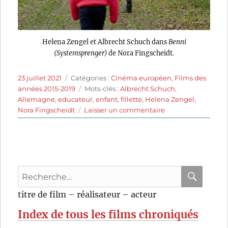
Helena Zengel et Albrecht Schuch dans
Benni
(Systemsprenger)
de Nora Fingscheidt.
Publié
Catégories
23 juillet 2021
Catégories :
Cinéma européen
,
Films des
le
Étiquettes
années 2015-2019
Mots-clés :
Albrecht Schuch
,
Allemagne
,
educateur
,
enfant
,
fillette
,
Helena Zengel
,
sur
Nora Fingscheidt
Laisser un commentaire
Benni
(2019)
de
Nora
Fingscheidt
Recherche
pour
RECHER
OK
titre de film – réalisateur – acteur
:
Index de tous les films chroniqués