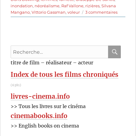
inondation
,
néoréalisme
,
Raf Vallone
,
rizières
,
Silvana
sur
Mangano
,
Vittorio Gassman
,
voleur
3 commentaires
Riz
amer
(1949)
de
Giusepp
Recherche
De
Santis
pour
RECHER
OK
titre de film – réalisateur – acteur
:
Index de tous les films chroniqués
(6381)
livres-cinema.info
>> Tous les livres sur le cinéma
cinemabooks.info
>> English books on cinema