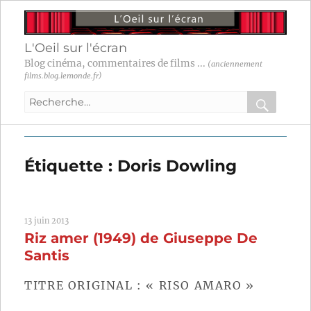
L'Oeil sur l'écran
Blog cinéma, commentaires de films ...
(anciennement
films.blog.lemonde.fr)
Recherche
pour
RECHER
OK
:
Étiquette :
Doris Dowling
13 juin 2013
Riz amer (1949) de Giuseppe De
Santis
TITRE ORIGINAL : « RISO AMARO »