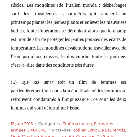
siècles. Les mondines (de l’italien monda : désherbage)
sont les travailleuses saisonnières qui venaient au
printemps planter les jeunes plants et enlever les mauvaises
herbes, toute l’opération se déroulant alors que le champ
est inondé afin de protéger les jeunes pousses des écarts de
température. Les mondines devaient donc travailler avec de
l’eau jusqu’aux cuisses, le dos courbé toute la journée,
c’est-à-dire dans des conditions très dures.
(2) Que
Riz amer
soit un film de femmes est
particulièrement net dans la scène finale où les hommes se
retrouvent condamnés à l’impuissance ; ce sont les deux
femmes qui vont déterminer l’issue.
Publié
Catégories
13 juin 2013
Catégories :
Cinéma italien
,
Films des
le
Étiquettes
années 1940-1949
Mots-clés :
collier
,
Dino De Laurentiis
,
Doris Dowling
,
femmes
,
fumetti
,
Giuseppe De Santis
,