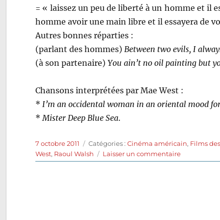
= « laissez un peu de liberté à un homme et il 
homme avoir une main libre et il essayera de vo
Autres bonnes réparties :
(parlant des hommes)
Between two evils, I always
(à son partenaire)
You ain’t no oil painting but y
Chansons interprétées par Mae West :
*
I’m an occidental woman in an oriental mood for
*
Mister Deep Blue Sea
.
Publié
Catégories
7 octobre 2011
Catégories :
Cinéma américain
,
Films de
le
sur
West
,
Raoul Walsh
Laisser un commentaire
Annie
du
Klondike
(1936)
de
Raoul