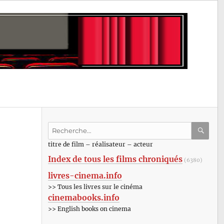
Recherche
pour
RECHE
OK
titre de film – réalisateur – acteur
:
Index de tous les films chroniqués
(6380)
livres-cinema.info
>> Tous les livres sur le cinéma
cinemabooks.info
>> English books on cinema