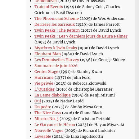
Demonlover
(2002) de Olivier Assayas
Train of Events
(1949) de Sidney Cole, Charles
Crichton et Basil Dearden
The Phoenician Scheme
(2025) de Wes Anderson
Derrière les barreaux
(1929) de James Parrott
Twin Peaks : The Return
(2017) de David Lynch
Twin Peaks : Les 7 derniers jours de Laura Palmer
(1992) de David Lynch
Mystères à Twin Peaks
(1990) de David Lynch
Elephant Man
(1980) de David Lynch
Les Demoiselles Harvey
(1946) de George Sidney
Sommaire de juin 2026
Center Stage
(1991) de Stanley Kwan
Hurricane
(1937) de John Ford
Vie privée
(2025) de Rebecca Zlotowski
L’Outsider
(2016) de Christophe Barratier
La Lame diabolique
(1965) de Kenji Misumi
Oui
(2025) de Nadav Lapid
Un poète
(2025) de Simón Mesa Soto
The Nice Guys
(2016) de Shane Black
Miroirs No. 3
(2025) de Christian Petzold
Le Garçon et le Héron
(2023) de Hayao Miyazaki
Nouvelle Vague
(2025) de Richard Linklater
Loveable
(2024) de Lilja Ingolfsdottir