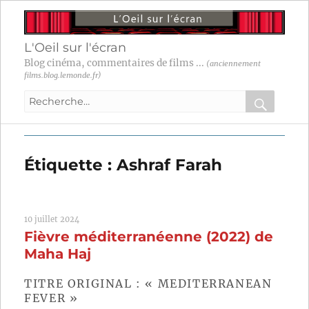
L'Oeil sur l'écran
Blog cinéma, commentaires de films ...
(anciennement
films.blog.lemonde.fr)
Recherche
pour
RECHER
OK
:
Étiquette :
Ashraf Farah
10 juillet 2024
Fièvre méditerranéenne (2022) de
Maha Haj
TITRE ORIGINAL : « MEDITERRANEAN
FEVER »