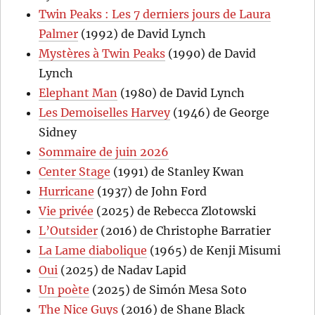
Twin Peaks : Les 7 derniers jours de Laura
Palmer
(1992) de David Lynch
Mystères à Twin Peaks
(1990) de David
Lynch
Elephant Man
(1980) de David Lynch
Les Demoiselles Harvey
(1946) de George
Sidney
Sommaire de juin 2026
Center Stage
(1991) de Stanley Kwan
Hurricane
(1937) de John Ford
Vie privée
(2025) de Rebecca Zlotowski
L’Outsider
(2016) de Christophe Barratier
La Lame diabolique
(1965) de Kenji Misumi
Oui
(2025) de Nadav Lapid
Un poète
(2025) de Simón Mesa Soto
The Nice Guys
(2016) de Shane Black