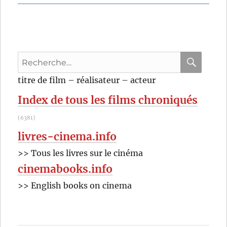
Fièvre
méditerranéenne
(2022)
de
Maha
Recherche
Haj
pour
RECHER
OK
titre de film – réalisateur – acteur
:
Index de tous les films chroniqués
(6381)
livres-cinema.info
>> Tous les livres sur le cinéma
cinemabooks.info
>> English books on cinema