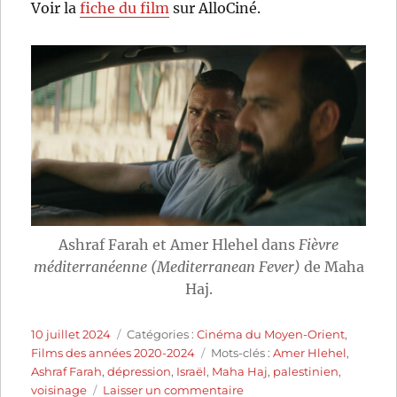
Voir la
fiche du film
sur AlloCiné.
Ashraf Farah et Amer Hlehel dans
Fièvre
méditerranéenne (Mediterranean Fever)
de Maha
Haj.
Publié
Catégories
10 juillet 2024
Catégories :
Cinéma du Moyen-Orient
,
le
Étiquettes
Films des années 2020-2024
Mots-clés :
Amer Hlehel
,
Ashraf Farah
,
dépression
,
Israël
,
Maha Haj
,
palestinien
,
sur
voisinage
Laisser un commentaire