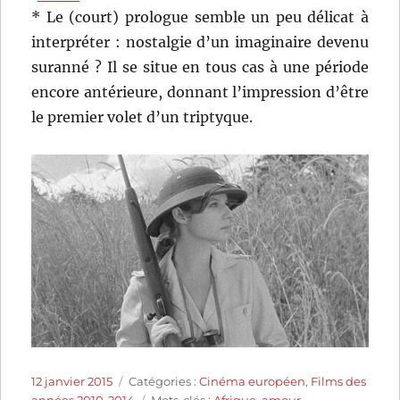
* Le (court) prologue semble un peu délicat à
interpréter : nostalgie d’un imaginaire devenu
suranné ? Il se situe en tous cas à une période
encore antérieure, donnant l’impression d’être
le premier volet d’un triptyque.
Publié
Catégories
12 janvier 2015
Catégories :
Cinéma européen
,
Films des
le
Étiquettes
années 2010-2014
Mots-clés :
Afrique
,
amour