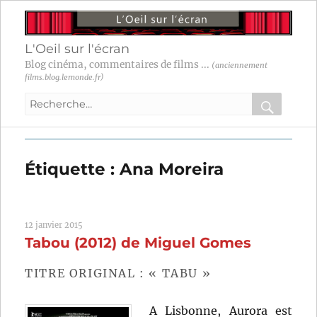
L'Oeil sur l'écran
Blog cinéma, commentaires de films ...
(anciennement
films.blog.lemonde.fr)
Recherche
pour
RECHER
OK
:
Étiquette :
Ana Moreira
12 janvier 2015
Tabou (2012) de Miguel Gomes
TITRE ORIGINAL : « TABU »
A Lisbonne, Aurora est