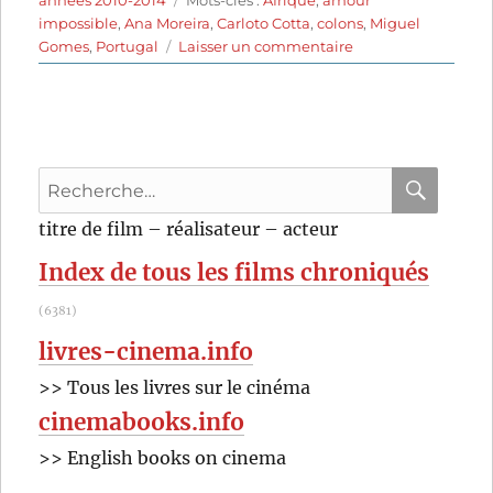
impossible
,
Ana Moreira
,
Carloto Cotta
,
colons
,
Miguel
sur
Gomes
,
Portugal
Laisser un commentaire
Tabou
(2012)
de
Miguel
Gomes
Recherche
pour
RECHER
OK
titre de film – réalisateur – acteur
:
Index de tous les films chroniqués
(6381)
livres-cinema.info
>> Tous les livres sur le cinéma
cinemabooks.info
>> English books on cinema