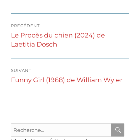
Navigation
PRÉCÉDENT
de
Le Procès du chien (2024) de
Publication
Laetitia Dosch
précédente :
l’article
SUIVANT
Funny Girl (1968) de William Wyler
Publication
suivante :
Recherche
pour
RECHER
OK