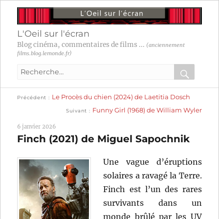
L'Oeil sur l'écran
Blog cinéma, commentaires de films ...
(anciennement
films.blog.lemonde.fr)
Recherche
pour
RECHER
OK
Publication
Navigation
Le Procès du chien (2024) de Laetitia Dosch
:
Précédent
précédente :
Publication
Funny Girl (1968) de William Wyler
Suivant
suivante :
de
6 janvier 2026
l’article
Finch (2021) de Miguel Sapochnik
Une vague d’éruptions
solaires a ravagé la Terre.
Finch est l’un des rares
survivants dans un
monde brûlé par les UV