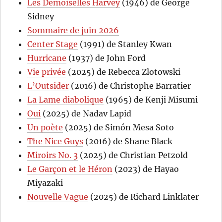
Les Demoiselles Harvey
(1946) de George
Sidney
Sommaire de juin 2026
Center Stage
(1991) de Stanley Kwan
Hurricane
(1937) de John Ford
Vie privée
(2025) de Rebecca Zlotowski
L’Outsider
(2016) de Christophe Barratier
La Lame diabolique
(1965) de Kenji Misumi
Oui
(2025) de Nadav Lapid
Un poète
(2025) de Simón Mesa Soto
The Nice Guys
(2016) de Shane Black
Miroirs No. 3
(2025) de Christian Petzold
Le Garçon et le Héron
(2023) de Hayao
Miyazaki
Nouvelle Vague
(2025) de Richard Linklater