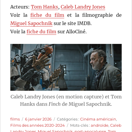
Acteurs:
Tom Hanks
,
Caleb Landry Jones
Voir la
fiche du film
et la filmographie de
Miguel Sapochnik
sur le site IMDB.
Voir la
fiche du film
sur AlloCiné.
Caleb Landry Jones (en motion capture) et Tom
Hanks dans
Finch
de Miguel Sapochnik.
Auteur
Publié
Catégories
films
6 janvier 2026
Catégories :
Cinéma américain
,
le
Étiquettes
Films des années 2020-2024
Mots-clés :
androïde
,
Caleb
Landry Jones
,
Miguel Sapochnik
,
post-apocalypse
,
Tom