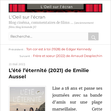
L'Oeil sur l'écran
Blog cinéma, commentaires de films ...
(anciennement
films.blog.lemonde.fr)
Recherche
pour
RECHER
OK
Publication
Navigation
Ton cor est à toi (1928) de Edgar Kennedy
:
Précédent
précédente :
Publication
Frère et soeur (2022) de Arnaud Desplechin
Suivant
suivante :
de
21 mai 2023
l’article
L’été l’éternité (2021) de Emilie
Aussel
Lise a 18 ans et passe ses
journées avec sa bande
d’amis sur une plage
marseillaise. Cette