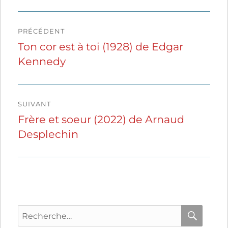
Navigation
PRÉCÉDENT
de
Ton cor est à toi (1928) de Edgar
Publication
Kennedy
précédente :
l’article
SUIVANT
Frère et soeur (2022) de Arnaud
Publication
Desplechin
suivante :
Recherche
pour