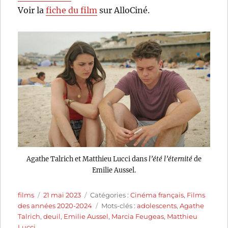
Voir la
fiche du film
sur AlloCiné.
Agathe Talrich et Matthieu Lucci dans
l’été l’éternité
de
Emilie Aussel.
Auteur
Publié
Catégories
films
21 mai 2023
Catégories :
Cinéma français
,
Films
le
Étiquettes
des années 2020-2024
Mots-clés :
adolescents
,
Agathe
Talrich
,
deuil
,
Emilie Aussel
,
Marcia Feugeas
,
Matthieu
Lucci