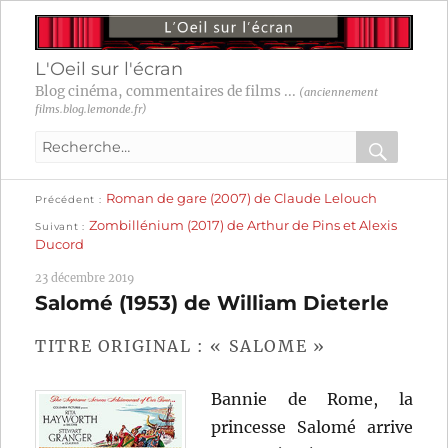
L'Oeil sur l'écran
Blog cinéma, commentaires de films ...
(anciennement
films.blog.lemonde.fr)
Recherche
pour
RECHER
OK
Publication
Navigation
Roman de gare (2007) de Claude Lelouch
:
Précédent
précédente :
Publication
Zombillénium (2017) de Arthur de Pins et Alexis
Suivant
suivante :
de
Ducord
l’article
23 décembre 2019
Salomé (1953) de William Dieterle
TITRE ORIGINAL : « SALOME »
Bannie de Rome, la
princesse Salomé arrive