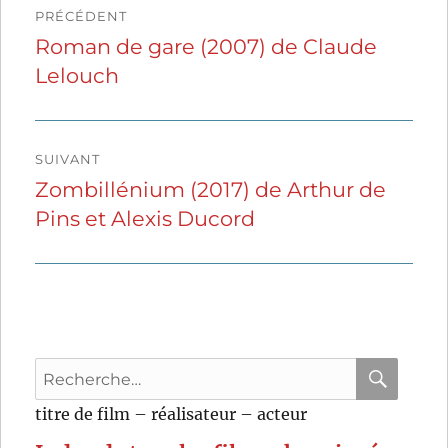
PRÉCÉDENT
de
Roman de gare (2007) de Claude
Publication
Lelouch
précédente :
l’article
SUIVANT
Zombillénium (2017) de Arthur de
Publication
Pins et Alexis Ducord
suivante :
Recherche
pour
RECHER
OK
titre de film – réalisateur – acteur
: