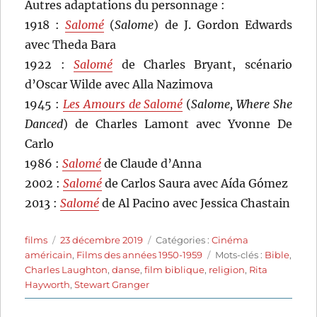
Autres adaptations du personnage :
1918 :
Salomé
(
Salome
) de J. Gordon Edwards
avec Theda Bara
1922 :
Salomé
de Charles Bryant, scénario
d’Oscar Wilde avec Alla Nazimova
1945 :
Les Amours de Salomé
(
Salome, Where She
Danced
) de Charles Lamont avec Yvonne De
Carlo
1986 :
Salomé
de Claude d’Anna
2002 :
Salomé
de Carlos Saura avec Aída Gómez
2013 :
Salomé
de Al Pacino avec Jessica Chastain
Auteur
Publié
Catégories
films
23 décembre 2019
Catégories :
Cinéma
le
Étiquettes
américain
,
Films des années 1950-1959
Mots-clés :
Bible
,
Charles Laughton
,
danse
,
film biblique
,
religion
,
Rita
Hayworth
,
Stewart Granger