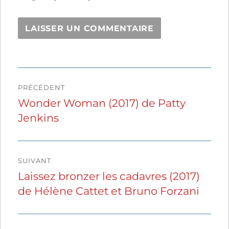
Navigation
PRÉCÉDENT
de
Wonder Woman (2017) de Patty
Publication
Jenkins
précédente :
l’article
SUIVANT
Laissez bronzer les cadavres (2017)
Publication
de Hélène Cattet et Bruno Forzani
suivante :