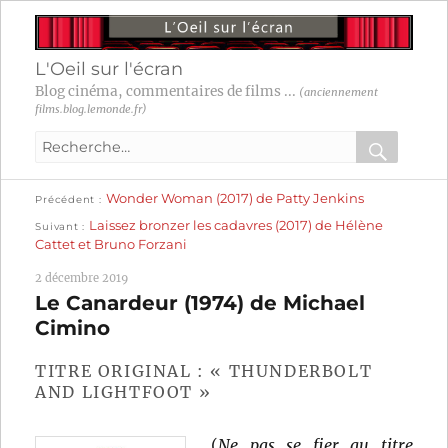
L'Oeil sur l'écran
Blog cinéma, commentaires de films ...
(anciennement
films.blog.lemonde.fr)
Recherche
pour
RECHER
OK
Publication
Navigation
Wonder Woman (2017) de Patty Jenkins
:
Précédent
précédente :
Publication
Laissez bronzer les cadavres (2017) de Hélène
Suivant
suivante :
de
Cattet et Bruno Forzani
l’article
2 décembre 2019
Le Canardeur (1974) de Michael
Cimino
TITRE ORIGINAL : « THUNDERBOLT
AND LIGHTFOOT »
(
Ne pas se fier au titre