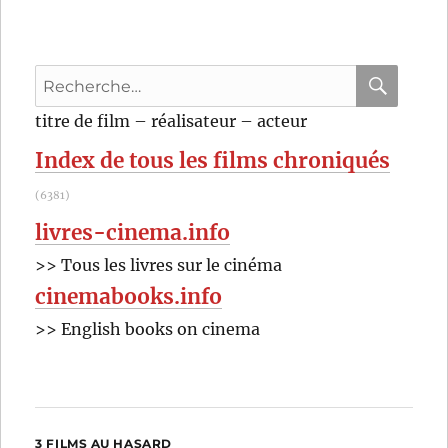
Recherche
pour
RECHER
OK
titre de film – réalisateur – acteur
:
Index de tous les films chroniqués
(6381)
livres-cinema.info
>> Tous les livres sur le cinéma
cinemabooks.info
>> English books on cinema
3 FILMS AU HASARD