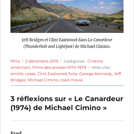
Jeff Bridges et Clint Eastwood dans
Le Canardeur
(Thunderbolt and Lightfoot)
de Michael Cimino.
Auteur
Publié
Catégories
films
2 décembre 2019
Catégories :
Cinéma
le
Étiquettes
américain
,
Films des années 1970-1979
Mots-clés :
amitié
,
casse
,
Clint Eastwood
,
fuite
,
George Kennedy
,
Jeff
Bridges
,
Michael Cimino
,
road-movie
3 réflexions sur « Le Canardeur
(1974) de Michael Cimino »
Fred
dit :