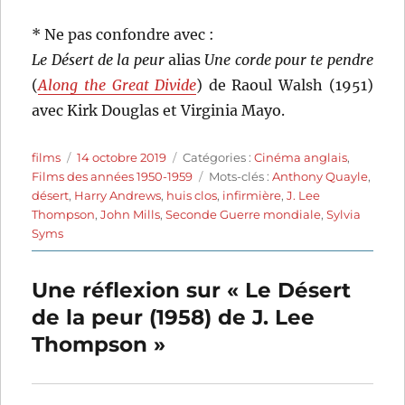
* Ne pas confondre avec :
Le Désert de la peur
alias
Une corde pour te pendre
(
Along the Great Divide
) de Raoul Walsh (1951)
avec Kirk Douglas et Virginia Mayo.
Auteur
Publié
Catégories
films
14 octobre 2019
Catégories :
Cinéma anglais
,
le
Étiquettes
Films des années 1950-1959
Mots-clés :
Anthony Quayle
,
désert
,
Harry Andrews
,
huis clos
,
infirmière
,
J. Lee
Thompson
,
John Mills
,
Seconde Guerre mondiale
,
Sylvia
Syms
Une réflexion sur « Le Désert
de la peur (1958) de J. Lee
Thompson »