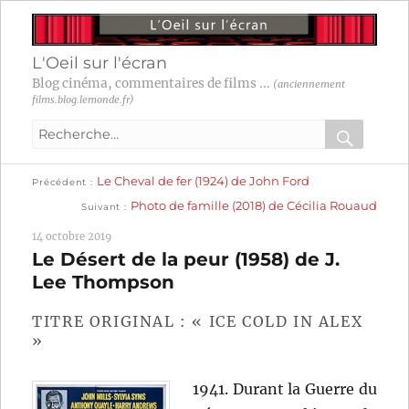
L'Oeil sur l'écran
Blog cinéma, commentaires de films ...
(anciennement
films.blog.lemonde.fr)
Recherche
pour
RECHER
OK
Publication
Navigation
Le Cheval de fer (1924) de John Ford
:
Précédent
précédente :
Publication
Photo de famille (2018) de Cécilia Rouaud
Suivant
suivante :
de
14 octobre 2019
l’article
Le Désert de la peur (1958) de J.
Lee Thompson
TITRE ORIGINAL : « ICE COLD IN ALEX
»
1941. Durant la Guerre du