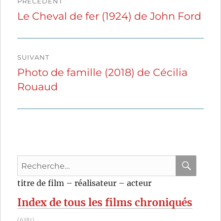
PRÉCÉDENT
de
Le Cheval de fer (1924) de John Ford
Publication
précédente :
l’article
SUIVANT
Photo de famille (2018) de Cécilia
Publication
Rouaud
suivante :
Recherche
pour
RECHER
OK
titre de film – réalisateur – acteur
:
Index de tous les films chroniqués
(6381)