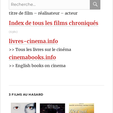
Recherche
pour
RECHER
OK
titre de film – réalisateur – acteur
:
Index de tous les films chroniqués
(6381)
livres-cinema.info
>> Tous les livres sur le cinéma
cinemabooks.info
>> English books on cinema
3 FILMS AU HASARD