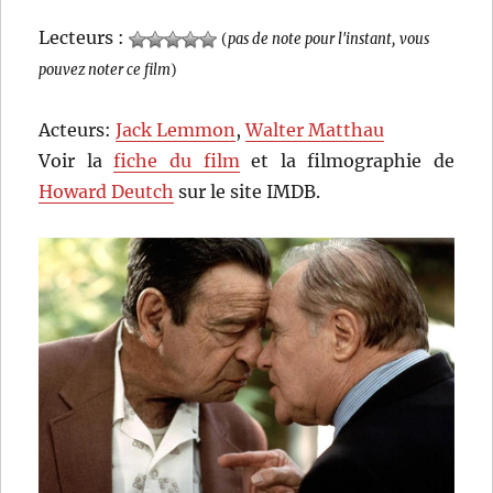
Lecteurs :
(
pas de note pour l'instant, vous
pouvez noter ce film
)
Acteurs:
Jack Lemmon
,
Walter Matthau
Voir la
fiche du film
et la filmographie de
Howard Deutch
sur le site IMDB.