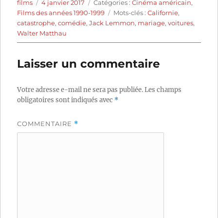
Auteur
Publié
Catégories
films
4 janvier 2017
Catégories :
Cinéma américain
,
le
Étiquettes
Films des années 1990-1999
Mots-clés :
Californie
,
catastrophe
,
comédie
,
Jack Lemmon
,
mariage
,
voitures
,
Walter Matthau
Laisser un commentaire
Votre adresse e-mail ne sera pas publiée.
Les champs
obligatoires sont indiqués avec
*
COMMENTAIRE
*