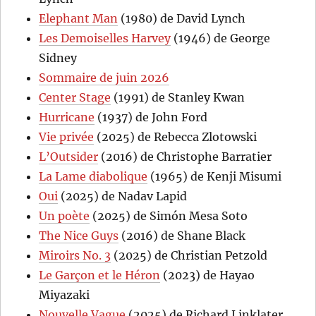
Elephant Man
(1980) de David Lynch
Les Demoiselles Harvey
(1946) de George
Sidney
Sommaire de juin 2026
Center Stage
(1991) de Stanley Kwan
Hurricane
(1937) de John Ford
Vie privée
(2025) de Rebecca Zlotowski
L’Outsider
(2016) de Christophe Barratier
La Lame diabolique
(1965) de Kenji Misumi
Oui
(2025) de Nadav Lapid
Un poète
(2025) de Simón Mesa Soto
The Nice Guys
(2016) de Shane Black
Miroirs No. 3
(2025) de Christian Petzold
Le Garçon et le Héron
(2023) de Hayao
Miyazaki
Nouvelle Vague
(2025) de Richard Linklater