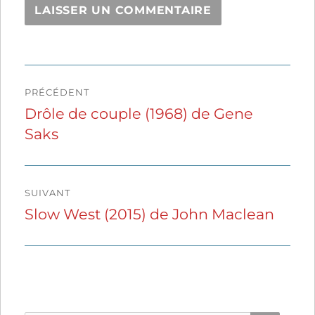
Navigation
PRÉCÉDENT
de
Drôle de couple (1968) de Gene
Publication
Saks
précédente :
l’article
SUIVANT
Slow West (2015) de John Maclean
Publication
suivante :