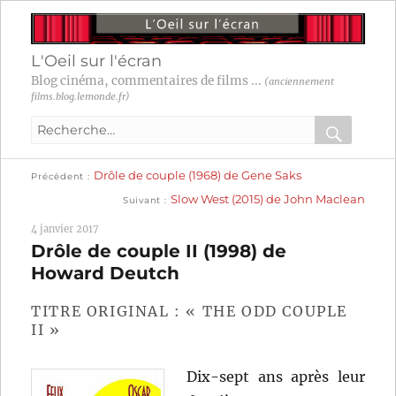
L'Oeil sur l'écran
Blog cinéma, commentaires de films ...
(anciennement
films.blog.lemonde.fr)
Recherche
pour
RECHER
OK
Publication
Navigation
Drôle de couple (1968) de Gene Saks
:
Précédent
précédente :
Publication
Slow West (2015) de John Maclean
Suivant
suivante :
de
4 janvier 2017
l’article
Drôle de couple II (1998) de
Howard Deutch
TITRE ORIGINAL : « THE ODD COUPLE
II »
Dix-sept ans après leur