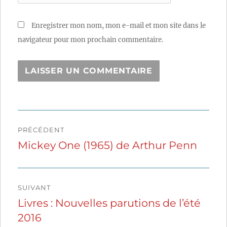
Enregistrer mon nom, mon e-mail et mon site dans le
navigateur pour mon prochain commentaire.
Navigation
PRÉCÉDENT
de
Mickey One (1965) de Arthur Penn
Publication
précédente :
l’article
SUIVANT
Livres : Nouvelles parutions de l’été
Publication
2016
suivante :