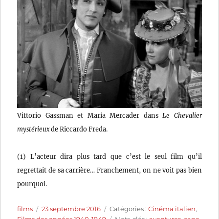
Vittorio Gassman et María Mercader dans
Le Chevalier
mystérieux
de Riccardo Freda.
(1) L’acteur dira plus tard que c’est le seul film qu’il
regrettait de sa carrière… Franchement, on ne voit pas bien
pourquoi.
Auteur
Publié
Catégories
films
23 septembre 2016
Catégories :
Cinéma italien
,
le
Étiquettes