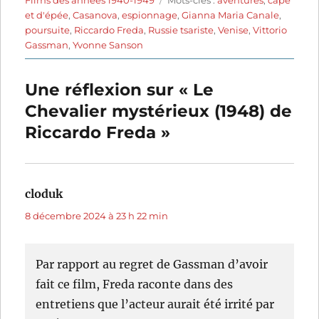
Films des années 1940-1949
Mots-clés :
aventures
,
cape
et d'épée
,
Casanova
,
espionnage
,
Gianna Maria Canale
,
poursuite
,
Riccardo Freda
,
Russie tsariste
,
Venise
,
Vittorio
Gassman
,
Yvonne Sanson
Une réflexion sur « Le
Chevalier mystérieux (1948) de
Riccardo Freda »
cloduk
dit :
8 décembre 2024 à 23 h 22 min
Par rapport au regret de Gassman d’avoir
fait ce film, Freda raconte dans des
entretiens que l’acteur aurait été irrité par