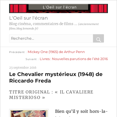
L'Oeil sur l'écran
Blog cinéma, commentaires de films ...
(anciennement
films.blog.lemonde.fr)
Recherche
pour
RECHER
OK
Publication
Navigation
Mickey One (1965) de Arthur Penn
:
Précédent
précédente :
Publication
Livres : Nouvelles parutions de l’été 2016
Suivant
suivante :
de
23 septembre 2016
l’article
Le Chevalier mystérieux (1948) de
Riccardo Freda
TITRE ORIGINAL : « IL CAVALIERE
MISTERIOSO »
Bien qu’il y soit hors-la-