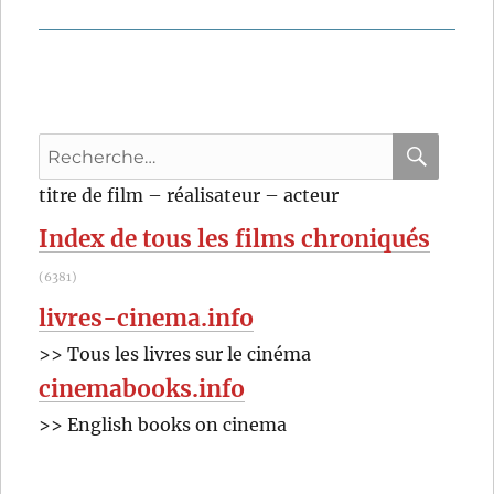
Recherche
pour
RECHER
OK
titre de film – réalisateur – acteur
:
Index de tous les films chroniqués
(6381)
livres-cinema.info
>> Tous les livres sur le cinéma
cinemabooks.info
>> English books on cinema