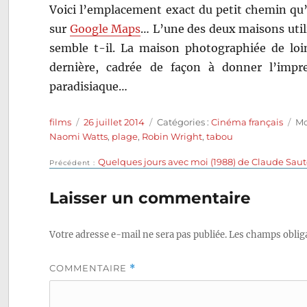
Voici l’emplacement exact du petit chemin qu’i
sur
Google Maps
… L’une des deux maisons utili
semble t-il. La maison photographiée de loin
dernière, cadrée de façon à donner l’impres
paradisiaque…
Auteur
Publié
Catégories
Ét
films
26 juillet 2014
Catégories :
Cinéma français
Mo
le
Naomi Watts
,
plage
,
Robin Wright
,
tabou
Publication
Quelques jours avec moi (1988) de Claude Saut
Navigation
Précédent
précédente :
de
Laisser un commentaire
l’article
Votre adresse e-mail ne sera pas publiée.
Les champs obliga
COMMENTAIRE
*