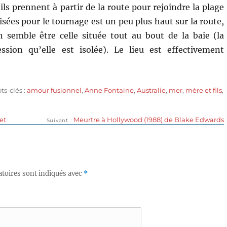
ls prennent à partir de la route pour rejoindre la plage
sées pour le tournage est un peu plus haut sur la route,
 semble être celle située tout au bout de la baie (la
sion qu’elle est isolée). Le lieu est effectivement
iquettes
ts-clés :
amour fusionnel
,
Anne Fontaine
,
Australie
,
mer
,
mère et fils
,
Publication
et
Meurtre à Hollywood (1988) de Blake Edwards
Suivant
suivante :
toires sont indiqués avec
*