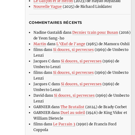
Le Garçon et le Héron
(2023) de Hayao Miyazaki
Nouvelle Vague
(2025) de Richard Linklater
COMMENTAIRES RÉCENTS
Nadine Gastaldi
dans
Dernier train pour Busan
(2016)
de Yeon Sang-ho
Martin
dans
L’Œuf de l’ange
(1985) de Mamoru Oshii
films
dans
Si douces, si perverses
(1969) de Umberto
Lenzi
Jacques C
dans
Si douces, si perverses
(1969) de
Umberto Lenzi
films
dans
Si douces, si perverses
(1969) de Umberto
Lenzi
Jacques C
dans
Si douces, si perverses
(1969) de
Umberto Lenzi
David
dans
Si douces, si perverses
(1969) de Umberto
Lenzi
GARNIER
dans
The Brutalist
(2024) de Brady Corbet
GARNIER
dans
Duel au soleil
(1946) de King Vidor et
William Dieterle
films
dans
Le Parrain 3
(1990) de Francis Ford
Coppola