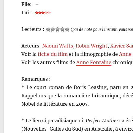
Elle
:
–
Lui
:
Lecteurs :
(
pas de note pour l'instant, vous po
Acteurs:
Naomi Watts
,
Robin Wright
,
Xavier S
Voir la
fiche du film
et la filmographie de
Anne 
Voir les autres films de
Anne Fontaine
chroniqu
Remarques :
* Le court roman de Doris Leasing, paru en 2
Rappelons que la romancière britannique, décédé
Nobel de littérature en 2007.
* Le lieu si paradisiaque où
Perfect Mothers
a été
(Nouvelles-Galles du Sud) en Australie, à envi