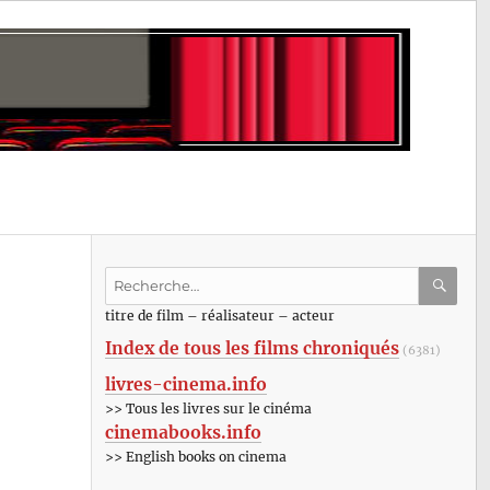
Recherche
pour
RECHE
OK
titre de film – réalisateur – acteur
:
Index de tous les films chroniqués
(6381)
livres-cinema.info
>> Tous les livres sur le cinéma
cinemabooks.info
>> English books on cinema