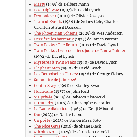
Marty
(1955) de Delbert Mann
Lost Highway
(1997) de David Lynch
Demonlover
(2002) de Olivier Assayas
Train of Events
(1949) de Sidney Cole, Charles
Crichton et Basil Dearden
The Phoenician Scheme
(2025) de Wes Anderson
Derrière les barreaux
(1929) de James Parrott
Twin Peaks : The Return
(2017) de David Lynch
Twin Peaks : Les 7 derniers jours de Laura Palmer
(1992) de David Lynch
Mystères à Twin Peaks
(1990) de David Lynch
Elephant Man
(1980) de David Lynch
Les Demoiselles Harvey
(1946) de George Sidney
Sommaire de juin 2026
Center Stage
(1991) de Stanley Kwan
Hurricane
(1937) de John Ford
Vie privée
(2025) de Rebecca Zlotowski
L’Outsider
(2016) de Christophe Barratier
La Lame diabolique
(1965) de Kenji Misumi
Oui
(2025) de Nadav Lapid
Un poète
(2025) de Simón Mesa Soto
The Nice Guys
(2016) de Shane Black
Miroirs No. 3
(2025) de Christian Petzold