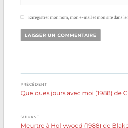
Enregistrer mon nom, mon e-mail et mon site dans le
Navigation
PRÉCÉDENT
de
Quelques jours avec moi (1988) de 
Publication
précédente :
l’article
SUIVANT
Meurtre à Hollywood (1988) de Blak
Publication