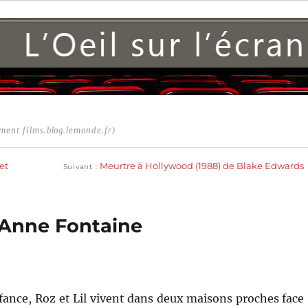
ment films.blog.lemonde.fr)
Publication
suivante :
et
Meurtre à Hollywood (1988) de Blake Edwards
Suivant
 Anne Fontaine
fance, Roz et Lil vivent dans deux maisons proches face