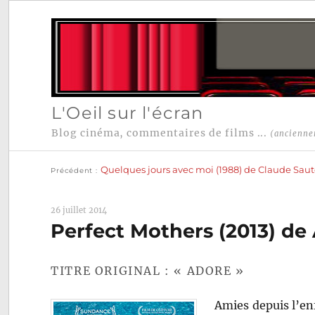
L'Oeil sur l'écran
Blog cinéma, commentaires de films ...
(ancienne
Publication
Navigation
précédente :
Quelques jours avec moi (1988) de Claude Saut
Précédent
de
l’article
26 juillet 2014
Perfect Mothers (2013) de
TITRE ORIGINAL : « ADORE »
Amies depuis l’en