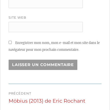
SITE WEB
Enregistrer mon nom, mon e-mail et mon site dans le
navigateur pour mon prochain commentaire.
Navigation
PRÉCÉDENT
de
Möbius (2013) de Eric Rochant
Publication
précédente :
l’article