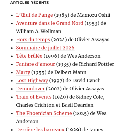
ARTICLES RÉCENTS
L’Œuf de l’ange
(1985) de Mamoru Oshii
Aventure dans le Grand Nord
(1953) de
William A. Wellman
Hors du temps
(2024) de Olivier Assayas
Sommaire de juillet 2026
Tête brûlée
(1996) de Wes Anderson
Fanfare d’amour
(1935) de Richard Pottier
Marty
(1955) de Delbert Mann
Lost Highway
(1997) de David Lynch
Demonlover
(2002) de Olivier Assayas
Train of Events
(1949) de Sidney Cole,
Charles Crichton et Basil Dearden
The Phoenician Scheme
(2025) de Wes
Anderson
Derrière les barreaux
(1929) de James