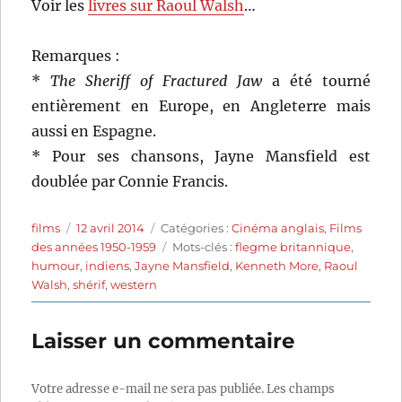
Voir les
livres sur Raoul Walsh
…
Remarques :
*
The Sheriff of Fractured Jaw
a été tourné
entièrement en Europe, en Angleterre mais
aussi en Espagne.
* Pour ses chansons, Jayne Mansfield est
doublée par Connie Francis.
Auteur
Publié
Catégories
films
12 avril 2014
Catégories :
Cinéma anglais
,
Films
le
Étiquettes
des années 1950-1959
Mots-clés :
flegme britannique
,
humour
,
indiens
,
Jayne Mansfield
,
Kenneth More
,
Raoul
Walsh
,
shérif
,
western
Laisser un commentaire
Votre adresse e-mail ne sera pas publiée.
Les champs