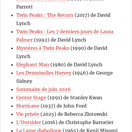
Parrott
Twin Peaks : The Return
(2017) de David
Lynch
Twin Peaks : Les 7 derniers jours de Laura
Palmer
(1992) de David Lynch
Mystères à Twin Peaks
(1990) de David
Lynch
Elephant Man
(1980) de David Lynch
Les Demoiselles Harvey
(1946) de George
Sidney
Sommaire de juin 2026
Center Stage
(1991) de Stanley Kwan
Hurricane
(1937) de John Ford
Vie privée
(2025) de Rebecca Zlotowski
L’Outsider
(2016) de Christophe Barratier
La Lame diabolique
(1965) de Kenji Misumi