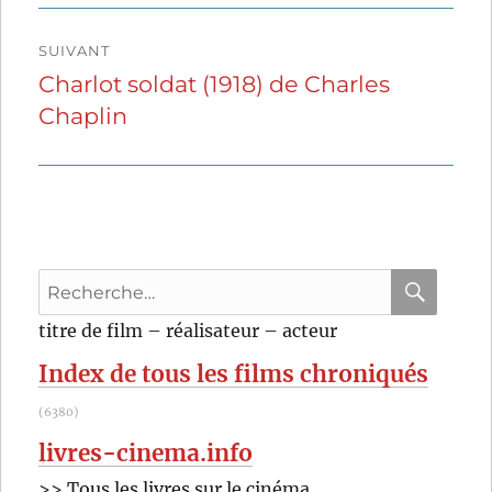
SUIVANT
Charlot soldat (1918) de Charles
Publication
Chaplin
suivante :
Recherche
pour
RECHER
OK
titre de film – réalisateur – acteur
:
Index de tous les films chroniqués
(6380)
livres-cinema.info
>> Tous les livres sur le cinéma