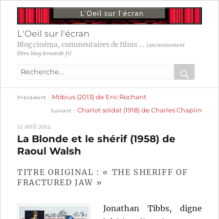
L'Oeil sur l'écran
Blog cinéma, commentaires de films ...
(anciennement
films.blog.lemonde.fr)
Recherche
pour
RECHER
OK
Publication
Navigation
Möbius (2013) de Eric Rochant
:
Précédent
précédente :
Publication
Charlot soldat (1918) de Charles Chaplin
Suivant
suivante :
de
12 avril 2014
l’article
La Blonde et le shérif (1958) de
Raoul Walsh
TITRE ORIGINAL : « THE SHERIFF OF
FRACTURED JAW »
Jonathan Tibbs, digne