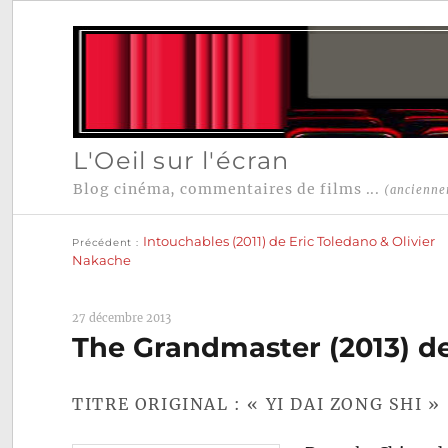
L'Oeil sur l'écran
Blog cinéma, commentaires de films ...
(ancienne
Publication
Navigation
précédente :
Intouchables (2011) de Eric Toledano & Olivier
Précédent
de
Nakache
l’article
27 décembre 2013
The Grandmaster (2013) 
TITRE ORIGINAL : « YI DAI ZONG SHI »