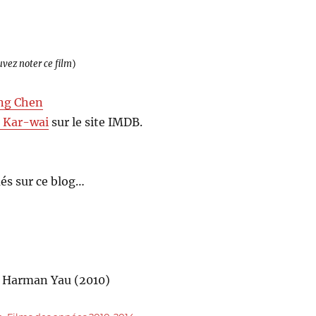
uvez noter ce film
)
ng Chen
 Kar-wai
sur le site IMDB.
és sur ce blog…
e Harman Yau (2010)