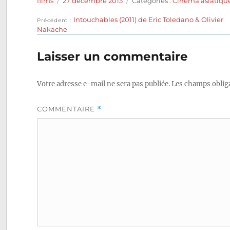
films
27 décembre 2013
Catégories :
Cinéma asiatiqu
le
Publication
Intouchables (2011) de Eric Toledano & Olivier
Navigation
Précédent
précédente :
Nakache
de
Laisser un commentaire
l’article
Votre adresse e-mail ne sera pas publiée.
Les champs obliga
COMMENTAIRE
*