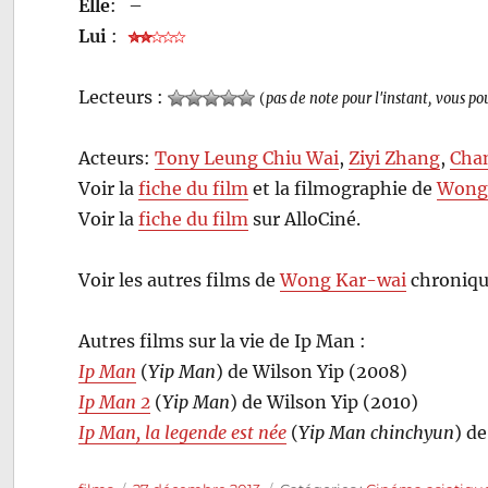
Elle
:
–
Lui
:
Lecteurs :
(
pas de note pour l'instant, vous po
Acteurs:
Tony Leung Chiu Wai
,
Ziyi Zhang
,
Cha
Voir la
fiche du film
et la filmographie de
Wong
Voir la
fiche du film
sur AlloCiné.
Voir les autres films de
Wong Kar-wai
chroniqu
Autres films sur la vie de Ip Man :
Ip Man
(
Yip Man
) de Wilson Yip (2008)
Ip Man 2
(
Yip Man
) de Wilson Yip (2010)
Ip Man, la legende est née
(
Yip Man chinchyun
) d
Auteur
Publié
Catégories