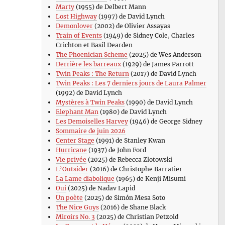
Marty
(1955) de Delbert Mann
Lost Highway
(1997) de David Lynch
Demonlover
(2002) de Olivier Assayas
Train of Events
(1949) de Sidney Cole, Charles
Crichton et Basil Dearden
The Phoenician Scheme
(2025) de Wes Anderson
Derrière les barreaux
(1929) de James Parrott
Twin Peaks : The Return
(2017) de David Lynch
Twin Peaks : Les 7 derniers jours de Laura Palmer
(1992) de David Lynch
Mystères à Twin Peaks
(1990) de David Lynch
Elephant Man
(1980) de David Lynch
Les Demoiselles Harvey
(1946) de George Sidney
Sommaire de juin 2026
Center Stage
(1991) de Stanley Kwan
Hurricane
(1937) de John Ford
Vie privée
(2025) de Rebecca Zlotowski
L’Outsider
(2016) de Christophe Barratier
La Lame diabolique
(1965) de Kenji Misumi
Oui
(2025) de Nadav Lapid
Un poète
(2025) de Simón Mesa Soto
The Nice Guys
(2016) de Shane Black
Miroirs No. 3
(2025) de Christian Petzold