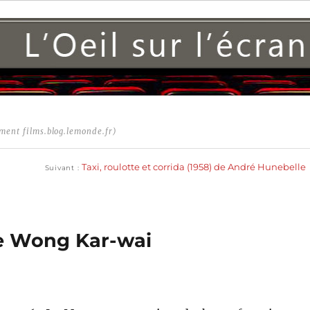
ment films.blog.lemonde.fr)
Publication
suivante :
Taxi, roulotte et corrida (1958) de André Hunebelle
Suivant
de Wong Kar-wai