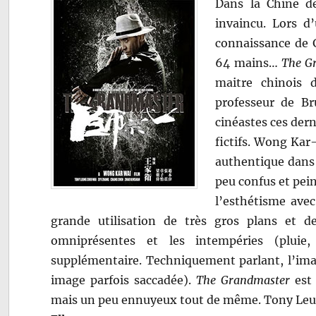
Dans la Chine d
invaincu. Lors d
connaissance de G
64 mains…
The G
maitre chinois 
professeur de Br
cinéastes ces der
fictifs. Wong Kar-
authentique dans 
peu confus et pein
l’esthétisme avec
grande utilisation de très gros plans et de
omniprésentes et les intempéries (pluie
supplémentaire. Techniquement parlant, l’imag
image parfois saccadée).
The Grandmaster
est 
mais un peu ennuyeux tout de même. Tony Leung