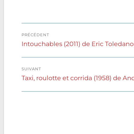
Navigation
PRÉCÉDENT
de
Intouchables (2011) de Eric Toledan
Publication
précédente :
l’article
SUIVANT
Taxi, roulotte et corrida (1958) de A
Publication
suivante :