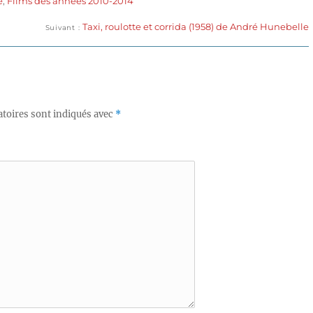
e
,
Films des années 2010-2014
Publication
Taxi, roulotte et corrida (1958) de André Hunebelle
Suivant
suivante :
toires sont indiqués avec
*