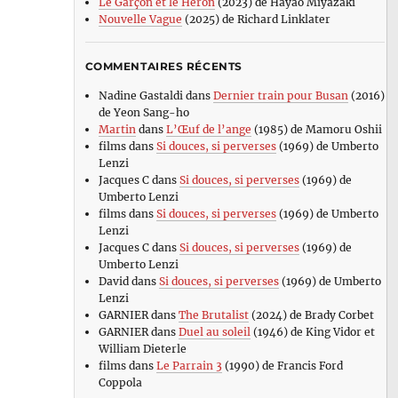
Le Garçon et le Héron
(2023) de Hayao Miyazaki
Nouvelle Vague
(2025) de Richard Linklater
COMMENTAIRES RÉCENTS
Nadine Gastaldi
dans
Dernier train pour Busan
(2016)
de Yeon Sang-ho
Martin
dans
L’Œuf de l’ange
(1985) de Mamoru Oshii
films
dans
Si douces, si perverses
(1969) de Umberto
Lenzi
Jacques C
dans
Si douces, si perverses
(1969) de
Umberto Lenzi
films
dans
Si douces, si perverses
(1969) de Umberto
Lenzi
Jacques C
dans
Si douces, si perverses
(1969) de
Umberto Lenzi
David
dans
Si douces, si perverses
(1969) de Umberto
Lenzi
GARNIER
dans
The Brutalist
(2024) de Brady Corbet
GARNIER
dans
Duel au soleil
(1946) de King Vidor et
William Dieterle
films
dans
Le Parrain 3
(1990) de Francis Ford
Coppola