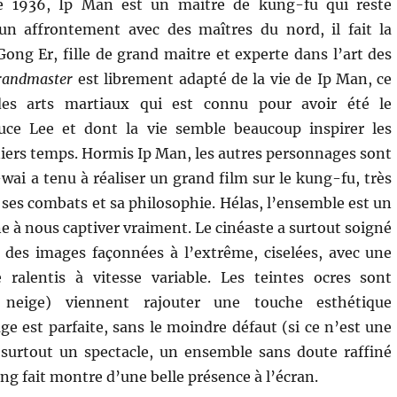
e 1936, Ip Man est un maitre de kung-fu qui reste
’un affrontement avec des maîtres du nord, il fait la
ong Er, fille de grand maitre et experte dans l’art des
randmaster
est librement adapté de la vie de Ip Man, ce
des arts martiaux qui est connu pour avoir été le
uce Lee et dont la vie semble beaucoup inspirer les
niers temps. Hormis Ip Man, les autres personnages sont
wai a tenu à réaliser un grand film sur le kung-fu, très
ses combats et sa philosophie. Hélas, l’ensemble est un
e à nous captiver vraiment. Le cinéaste a surtout soigné
 des images façonnées à l’extrême, ciselées, avec une
 ralentis à vitesse variable. Les teintes ocres sont
, neige) viennent rajouter une touche esthétique
e est parfaite, sans le moindre défaut (si ce n’est une
surtout un spectacle, un ensemble sans doute raffiné
 fait montre d’une belle présence à l’écran.