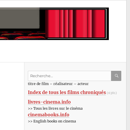
Recherche
pour
RECHE
OK
titre de film – réalisateur – acteur
:
Index de tous les films chroniqués
(6381)
livres-cinema.info
>> Tous les livres sur le cinéma
cinemabooks.info
>> English books on cinema