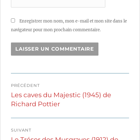
Enregistrer mon nom, mon e-mail et mon site dans le
navigateur pour mon prochain commentaire.
Navigation
PRÉCÉDENT
de
Les caves du Majestic (1945) de
Publication
Richard Pottier
précédente :
l’article
SUIVANT
Le Trésor des Musgraves (1912) de
Publication