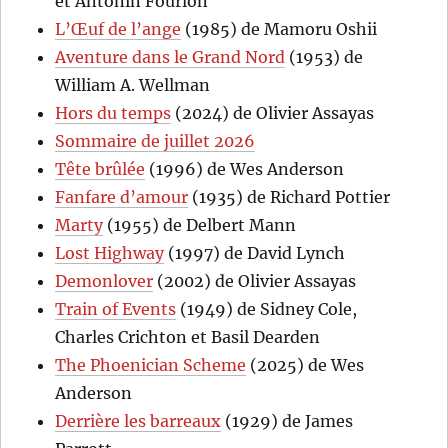
et Antonin Fourlon
L’Œuf de l’ange
(1985) de Mamoru Oshii
Aventure dans le Grand Nord
(1953) de
William A. Wellman
Hors du temps
(2024) de Olivier Assayas
Sommaire de juillet 2026
Tête brûlée
(1996) de Wes Anderson
Fanfare d’amour
(1935) de Richard Pottier
Marty
(1955) de Delbert Mann
Lost Highway
(1997) de David Lynch
Demonlover
(2002) de Olivier Assayas
Train of Events
(1949) de Sidney Cole,
Charles Crichton et Basil Dearden
The Phoenician Scheme
(2025) de Wes
Anderson
Derrière les barreaux
(1929) de James