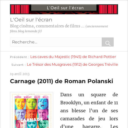
L'Oeil sur l'écran
Blog cinéma, commentaires de films ...
(anciennement
films.blog.lemonde.fr)
Recherche
pour
RECHER
OK
Publication
Navigation
Les caves du Majestic (1945) de Richard Pottier
:
Précédent
précédente :
Publication
Le Trésor des Musgraves (1912) de Georges Tréville
Suivant
suivante :
de
19 avril 2013
l’article
Carnage (2011) de Roman Polanski
Dans un square de
Brooklyn, un enfant de 11
ans blesse l’un de ses
camarades de jeu lors
d’une bagarre. Les