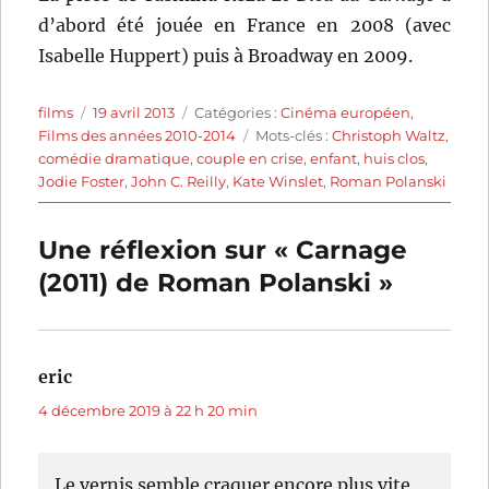
d’abord été jouée en France en 2008 (avec
Isabelle Huppert) puis à Broadway en 2009.
Auteur
Publié
Catégories
films
19 avril 2013
Catégories :
Cinéma européen
,
le
Étiquettes
Films des années 2010-2014
Mots-clés :
Christoph Waltz
,
comédie dramatique
,
couple en crise
,
enfant
,
huis clos
,
Jodie Foster
,
John C. Reilly
,
Kate Winslet
,
Roman Polanski
Une réflexion sur « Carnage
(2011) de Roman Polanski »
eric
dit :
4 décembre 2019 à 22 h 20 min
Le vernis semble craquer encore plus vite,