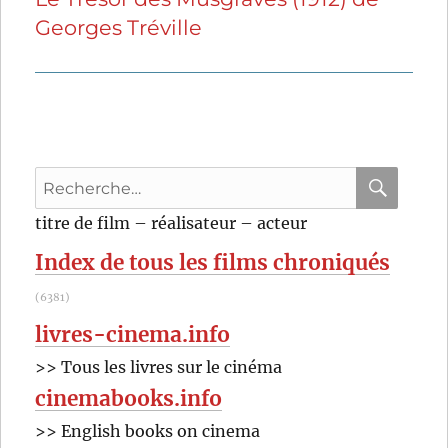
Georges Tréville
suivante :
Recherche
pour
RECHER
OK
titre de film – réalisateur – acteur
:
Index de tous les films chroniqués
(6381)
livres-cinema.info
>> Tous les livres sur le cinéma
cinemabooks.info
>> English books on cinema