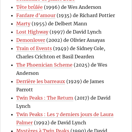
Tête brûlée
(1996) de Wes Anderson
Fanfare d’amour
(1935) de Richard Pottier
Marty
(1955) de Delbert Mann
Lost Highway
(1997) de David Lynch
Demonlover
(2002) de Olivier Assayas
Train of Events
(1949) de Sidney Cole,
Charles Crichton et Basil Dearden
The Phoenician Scheme
(2025) de Wes
Anderson
Derrière les barreaux
(1929) de James
Parrott
Twin Peaks : The Return
(2017) de David
Lynch
Twin Peaks : Les 7 derniers jours de Laura
Palmer
(1992) de David Lynch
Mystères à Twin Peaks
(1990) de David