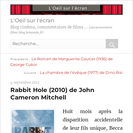
L'Oeil sur l'écran
Blog cinéma, commentaires de films ...
(anciennement
films.blog.lemonde.fr)
Recherche
pour
RECHER
OK
Publication
Navigation
Le Roman de Marguerite Gautier (1936) de
:
Précédent
précédente :
George Cukor
Publication
de
La chambre de l’évêque (1977) de Dino Risi
Suivant
suivante :
l’article
4 septembre 2012
Rabbit Hole (2010) de John
Cameron Mitchell
Huit mois après la
disparition accidentelle
de leur fils unique, Becca