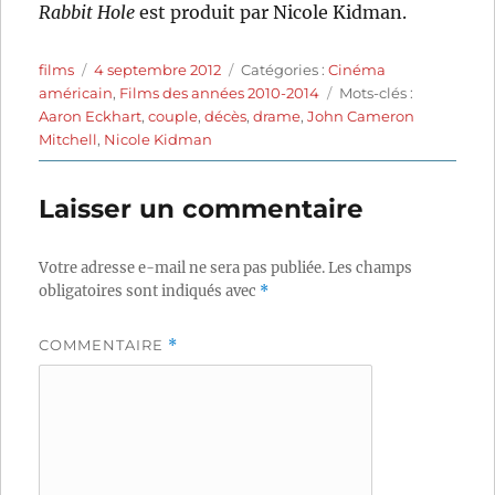
Rabbit Hole
est produit par Nicole Kidman.
Auteur
Publié
Catégories
films
4 septembre 2012
Catégories :
Cinéma
le
Étiquettes
américain
,
Films des années 2010-2014
Mots-clés :
Aaron Eckhart
,
couple
,
décès
,
drame
,
John Cameron
Mitchell
,
Nicole Kidman
Laisser un commentaire
Votre adresse e-mail ne sera pas publiée.
Les champs
obligatoires sont indiqués avec
*
COMMENTAIRE
*