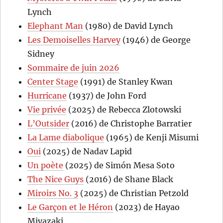
Lynch
Elephant Man
(1980) de David Lynch
Les Demoiselles Harvey
(1946) de George
Sidney
Sommaire de juin 2026
Center Stage
(1991) de Stanley Kwan
Hurricane
(1937) de John Ford
Vie privée
(2025) de Rebecca Zlotowski
L’Outsider
(2016) de Christophe Barratier
La Lame diabolique
(1965) de Kenji Misumi
Oui
(2025) de Nadav Lapid
Un poète
(2025) de Simón Mesa Soto
The Nice Guys
(2016) de Shane Black
Miroirs No. 3
(2025) de Christian Petzold
Le Garçon et le Héron
(2023) de Hayao
Miyazaki