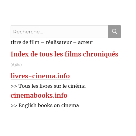
Recherche
pour
RECHER
OK
titre de film – réalisateur – acteur
:
Index de tous les films chroniqués
(6380)
livres-cinema.info
>> Tous les livres sur le cinéma
cinemabooks.info
>> English books on cinema