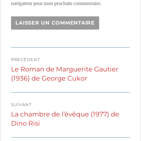
navigateur pour mon prochain commentaire.
Navigation
PRÉCÉDENT
de
Le Roman de Marguerite Gautier
Publication
(1936) de George Cukor
précédente :
l’article
SUIVANT
La chambre de l’évêque (1977) de
Publication
Dino Risi
suivante :