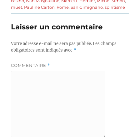
casino
,
Ivan Mosjoukine
,
Marcel L'Herbier
,
Michel Simon
,
muet
,
Pauline Carton
,
Rome
,
San Gimignano
,
spiritisme
Laisser un commentaire
Votre adresse e-mail ne sera pas publiée.
Les champs
obligatoires sont indiqués avec
*
COMMENTAIRE
*