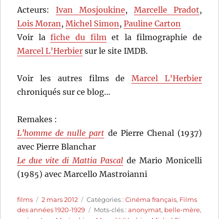
Acteurs:
Ivan Mosjoukine
,
Marcelle Pradot
,
Lois Moran
,
Michel Simon
,
Pauline Carton
Voir la
fiche du film
et la filmographie de
Marcel L’Herbier
sur le site IMDB.
Voir les autres films de
Marcel L’Herbier
chroniqués sur ce blog…
Remakes :
L’homme de nulle part
de Pierre Chenal (1937)
avec Pierre Blanchar
Le due vite di Mattia Pascal
de Mario Monicelli
(1985) avec Marcello Mastroianni
Auteur
Publié
Catégories
films
2 mars 2012
Catégories :
Cinéma français
,
Films
le
Étiquettes
des années 1920-1929
Mots-clés :
anonymat
,
belle-mère
,