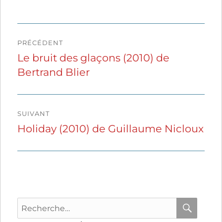
Navigation
PRÉCÉDENT
de
Le bruit des glaçons (2010) de
Publication
Bertrand Blier
précédente :
l’article
SUIVANT
Holiday (2010) de Guillaume Nicloux
Publication
suivante :
Recherche
pour
RECHER