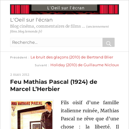
L'Oeil sur l'écran
Blog cinéma, commentaires de films ...
(anciennement
films.blog.lemonde.fr)
Recherche
pour
RECHER
OK
Publication
Navigation
Le bruit des glaçons (2010) de Bertrand Blier
:
Précédent
précédente :
Publication
Holiday (2010) de Guillaume Nicloux
Suivant
suivante :
de
2 mars 2012
l’article
Feu Mathias Pascal (1924) de
Marcel L’Herbier
Fils oisif d’une famille
italienne ruinée, Mathias
Pascal ne rêve que d’une
chose : la liberté. Il