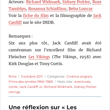
Acteurs:
Richard Widmark
,
Sidney Poitier
,
Russ
Tamblyn
,
Rosanna Schiaffino
,
Beba Loncar
Voir la
fiche du film
et la filmographie de
Jack
Cardiff
sur le site IMDB.
Remarques :
Six ans plus tôt, Jack Cardiff avait été
caméraman sur l’excellent film de Richard
Fleischer
Les Vikings
(
The Vikings
, 1958) avec
Kirk Douglas et Tony Curtis.
Auteur
Publié
Catégories
films
3 octobre 2011
Catégories :
Cinéma anglais
,
le
Étiquettes
Films des années 1960-1969
Mots-clés :
aventures
,
conte
,
Jack Cardiff
,
or
,
Richard Widmark
,
Sidney Poitier
,
vikings
Une réflexion sur « Les