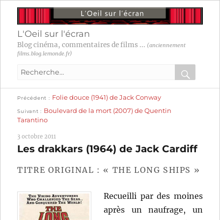
L'Oeil sur l'écran
Blog cinéma, commentaires de films ...
(anciennement
films.blog.lemonde.fr)
Recherche
pour
RECHER
OK
Publication
Navigation
Folie douce (1941) de Jack Conway
:
Précédent
précédente :
Publication
Boulevard de la mort (2007) de Quentin
Suivant
suivante :
de
Tarantino
l’article
3 octobre 2011
Les drakkars (1964) de Jack Cardiff
TITRE ORIGINAL : « THE LONG SHIPS »
Recueilli par des moines
après un naufrage, un