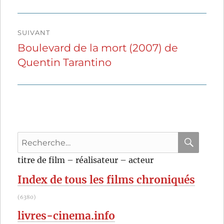
précédente :
l’article
SUIVANT
Boulevard de la mort (2007) de
Publication
Quentin Tarantino
suivante :
Recherche
pour
RECHER
OK
titre de film – réalisateur – acteur
:
Index de tous les films chroniqués
(6380)
livres-cinema.info