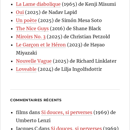
La Lame diabolique
(1965) de Kenji Misumi
Oui
(2025) de Nadav Lapid
Un poète
(2025) de Simón Mesa Soto
The Nice Guys
(2016) de Shane Black
Miroirs No. 3
(2025) de Christian Petzold
Le Garçon et le Héron
(2023) de Hayao
Miyazaki
Nouvelle Vague
(2025) de Richard Linklater
Loveable
(2024) de Lilja Ingolfsdottir
COMMENTAIRES RÉCENTS
films
dans
Si douces, si perverses
(1969) de
Umberto Lenzi
Jacques C
dans
Si douces, si perverses
(1969)